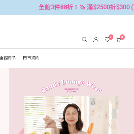
2500折$300 (可累折）
全館3件88折
0
0
全館商品
門市資訊