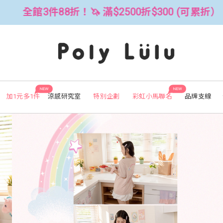
300 (可累折）
全館3件88折！🦄 滿$
NEW
NEW
加1元多1件
涼感研究室
特別企劃
彩虹小馬聯名
品牌支線