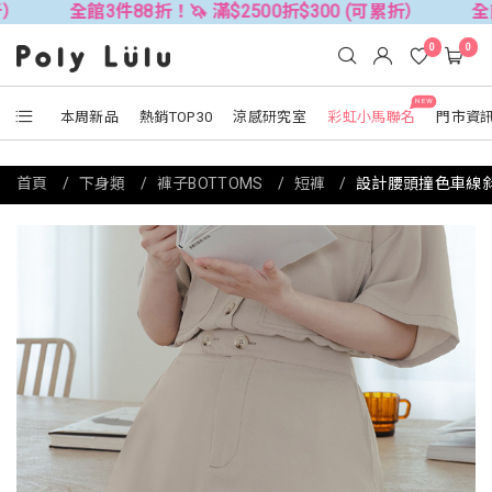
全館3件88折！🦄 滿$2500折$300 (可累折）
全館3件8
0
0
NEW
本周新品
熱銷TOP30
涼感研究室
彩虹小馬聯名
門市資
首頁
下身類
褲子BOTTOMS
短褲
設計腰頭撞色車線斜