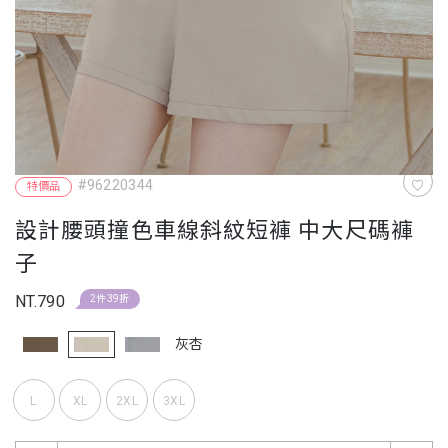
#96220344
特價品
設計腰頭撞色車線斜紋短褲 中大尺碼褲
子
NT.790
2件39折
灰杏
L
XL
2XL
3XL