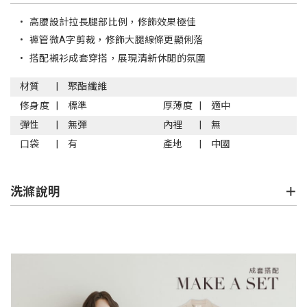
•
高腰設計拉長腿部比例，修飾效果極佳
•
褲管微A字剪裁，修飾大腿線條更顯俐落
•
搭配襯衫成套穿搭，展現清新休閒的氛圍
材質
聚酯纖維
修身度
標準
厚薄度
適中
彈性
無彈
內裡
無
口袋
有
產地
中國
洗滌說明