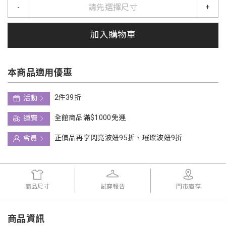
請先選擇尺寸
-
+
加入購物車
本商品適用優惠
2件39折
活動
全館商品滿$1000免運
運費
正價品再享閃亮波妞95折、璀璨波妞9折
會員
商品尺寸
試穿報告
門市庫存
商品資訊