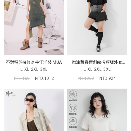
不對稱剪接修身牛仔洋裝 MUA
微涼萊賽爾斜紋棉短版外套
MUA
L
XL
2XL
3XL
L
XL
2XL
3XL
NT.1150
NTD.1012
NT.1050
NTD.924