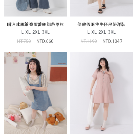
瞬涼冰肌萊賽爾蕾絲綁帶罩衫
條紋假兩件牛仔吊帶洋裝
L
XL
2XL
3XL
L
XL
2XL
3XL
NT.750
NTD.660
NT.1190
NTD.1047