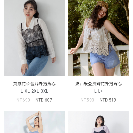
波西米亞風鉤花外搭背心
質感花朵蕾絲外搭背心
L
L+
L
XL
2XL
3XL
NT.590
NTD.519
NT.690
NTD.607