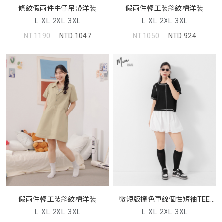
條紋假兩件牛仔吊帶洋裝
假兩件輕工裝斜紋棉洋裝
L
XL
2XL
3XL
L
XL
2XL
3XL
NT.1190
NTD.1047
NT.1050
NTD.924
假兩件輕工裝斜紋棉洋裝
微短版撞色車線個性短袖TEE
MUA
L
XL
2XL
3XL
L
XL
2XL
3XL