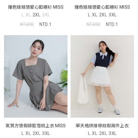
撞色娃娃領愛心釦襯衫 MISS
撞色娃娃領愛心釦襯衫 MISS
L
XL
2XL
3XL
L
XL
2XL
3XL
NT.690
NTD.1
NT.690
NTD.1
氣質方領假排釦雪紡上衣 MISS
華夫格拼接條紋假兩件上衣
L
XL
2XL
3XL
L
XL
2XL
3XL