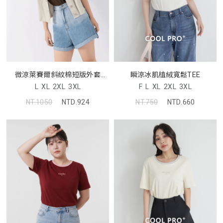
微涼萊賽爾斜紋棉短版外套
瞬涼冰肌植絨寬鬆TEE
MUA
L
XL
2XL
3XL
F
L
XL
2XL
3XL
NT.1050
NTD.924
NT.750
NTD.660