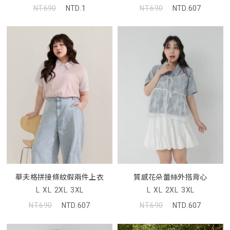
NT.690
NTD.1
NT.690
NTD.607
華夫格拼接條紋假兩件上衣
質感花朵蕾絲外搭背心
L
XL
2XL
3XL
L
XL
2XL
3XL
NT.690
NTD.607
NT.690
NTD.607