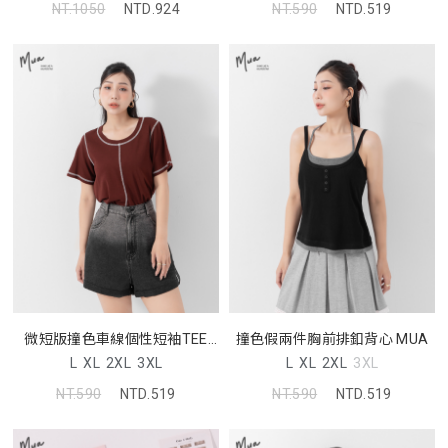
NT.1050
NTD.924
NT.590
NTD.519
微短版撞色車線個性短袖TEE
撞色假兩件胸前排釦背心 MUA
MUA
L
XL
2XL
3XL
L
XL
2XL
3XL
NT.590
NTD.519
NT.590
NTD.519