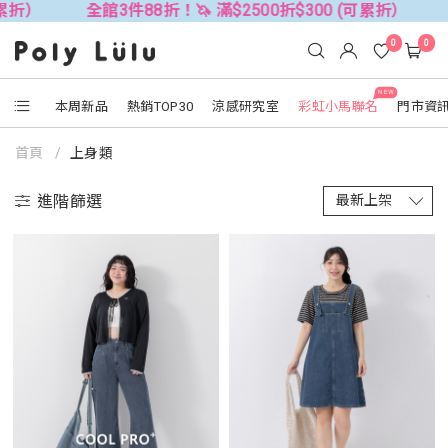
全館3件88折！🦄 滿$2500折$300 (可累折）
全館3件88
0
0
NEW
本周新品
熱銷TOP30
涼感研究室
彩虹小馬聯名
門市資
首頁
上身類
進階篩選