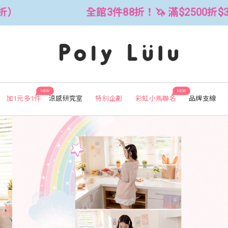
滿$2500折$300 (可累折）
全館3件8
NEW
NEW
加1元多1件
涼感研究室
特別企劃
彩虹小馬聯名
品牌支線