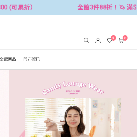
8折！🦄 滿$2500折$300 (可累折）
0
0
全館商品
門市資訊