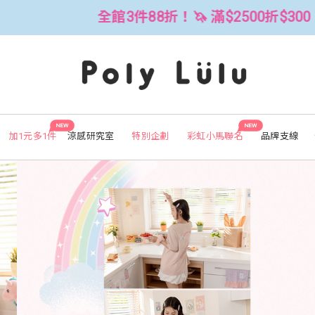
$2500折$300 (可累折）
全館3件88
NEW
NEW
加1元多1件
涼感研究室
特別企劃
彩虹小馬聯名
品牌支線