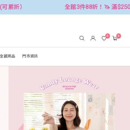
折！🦄 滿$2500折$300 (可累折）
0
0
全館商品
門市資訊