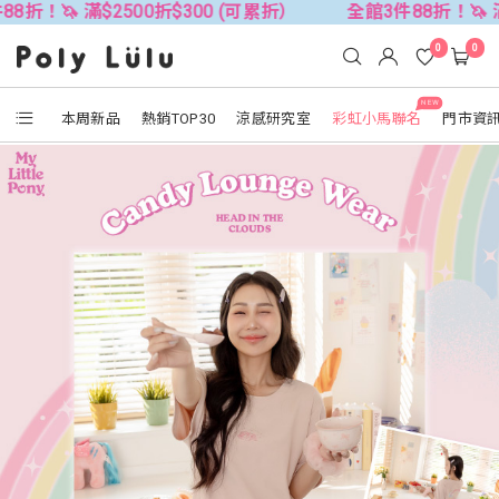
$2500折$300 (可累折）
全館3件88折！🦄 滿$2500折$
0
0
NEW
本周新品
熱銷TOP30
涼感研究室
彩虹小馬聯名
門市資