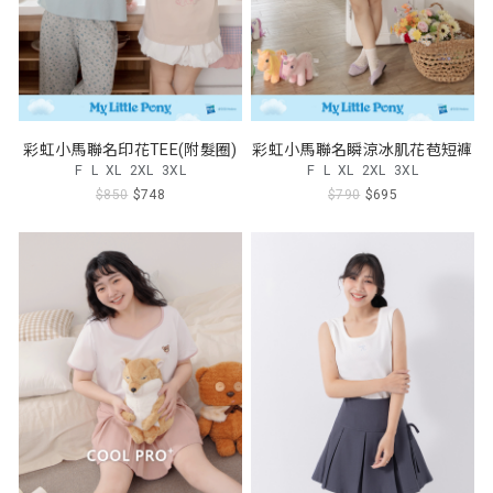
彩虹小馬聯名印花TEE(附髮圈)
彩虹小馬聯名瞬涼冰肌花苞短褲
F
L
XL
2XL
3XL
F
L
XL
2XL
3XL
$850
$748
$790
$695