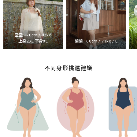
空空 170cm / 82kg
上身2XL 下身XL
蘭蘭 160cm / 71kg / L
不同身形挑選建議