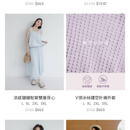
$750
$660
$1190
$1047
涼感皺皺鬆緊雙層背心
V領冰絲鏤空針織外套
L
XL
2XL
3XL
L
XL
2XL
3XL
$750
$660
$750
$660