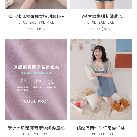
瞬涼冰肌索羅娜泰迪刺繡TEE
百搭方領蝴蝶刺繡背心
L
XL
2XL
3XL
4XL
L
XL
2XL
3XL
$690
$607
$590
$519
瞬涼冰肌萊賽爾蕾絲綁帶罩衫
條紋假兩件牛仔吊帶洋裝
L
XL
2XL
3XL
L
XL
2XL
3XL