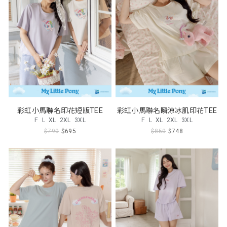
彩虹小馬聯名印花短版TEE
彩虹小馬聯名瞬涼冰肌印花TEE
F
L
XL
2XL
3XL
F
L
XL
2XL
3XL
$790
$695
$850
$748