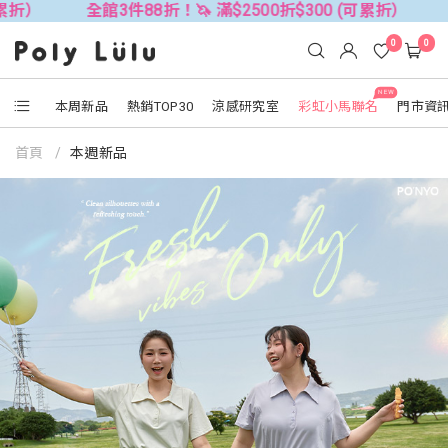
全館3件88折！🦄 滿$2500折$300 (可累折）
全館3件88
0
0
NEW
本周新品
熱銷TOP30
涼感研究室
彩虹小馬聯名
門市資
首頁
本週新品