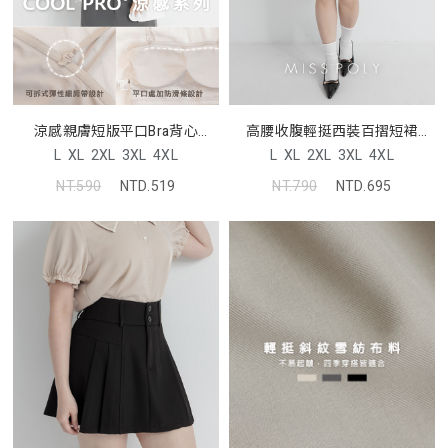
涼感親膚短版平口Bra背心
高腰收腹輕挺西裝百摺短裙
Pobra
MISS
L
XL
2XL
3XL
4XL
L
XL
2XL
3XL
4XL
NT.590
NTD.519
NT.790
NTD.695