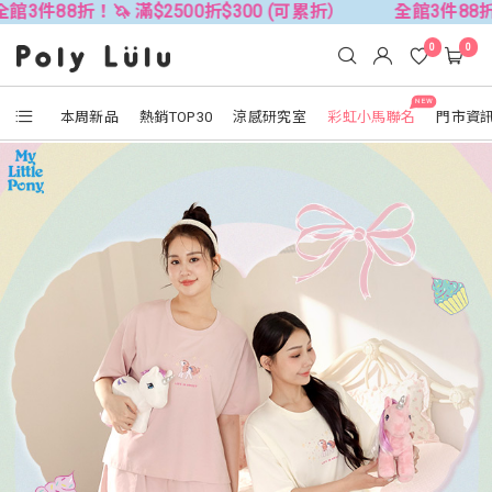
🦄 滿$2500折$300 (可累折）
全館3件88折！🦄 滿$25
0
0
NEW
本周新品
熱銷TOP30
涼感研究室
彩虹小馬聯名
門市資