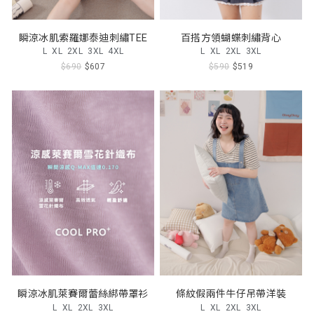
瞬涼冰肌索羅娜泰迪刺繡TEE
百搭方領蝴蝶刺繡背心
L
XL
2XL
3XL
4XL
L
XL
2XL
3XL
$690
$607
$590
$519
瞬涼冰肌萊賽爾蕾絲綁帶罩衫
條紋假兩件牛仔吊帶洋裝
L
XL
2XL
3XL
L
XL
2XL
3XL