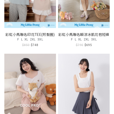
彩虹小馬聯名印花TEE(附髮圈)
彩虹小馬聯名瞬涼冰肌花苞短褲
F
L
XL
2XL
3XL
F
L
XL
2XL
3XL
$850
$748
$790
$695