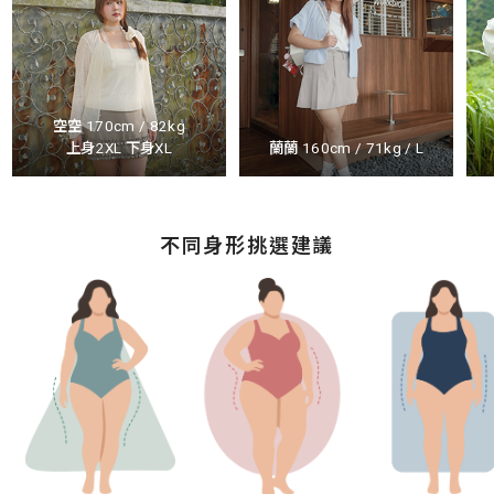
空空 170cm / 82kg
上身2XL 下身XL
蘭蘭 160cm / 71kg / L
不同身形挑選建議