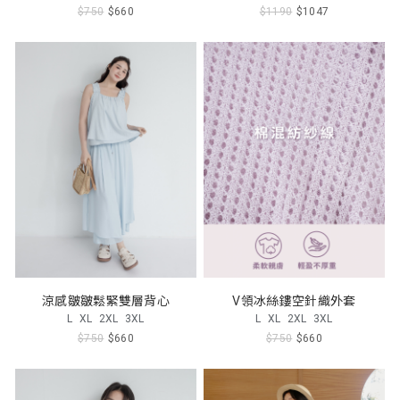
$750
$660
$1190
$1047
涼感皺皺鬆緊雙層背心
V領冰絲鏤空針織外套
L
XL
2XL
3XL
L
XL
2XL
3XL
$750
$660
$750
$660