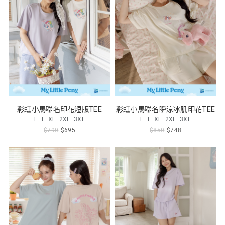
彩虹小馬聯名印花短版TEE
彩虹小馬聯名瞬涼冰肌印花TEE
F
L
XL
2XL
3XL
F
L
XL
2XL
3XL
$790
$695
$850
$748