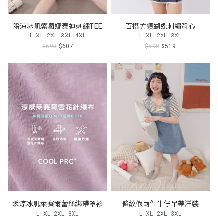
瞬涼冰肌索羅娜泰迪刺繡TEE
百搭方領蝴蝶刺繡背心
L
XL
2XL
3XL
4XL
L
XL
2XL
3XL
$690
$607
$590
$519
瞬涼冰肌萊賽爾蕾絲綁帶罩衫
條紋假兩件牛仔吊帶洋裝
L
XL
2XL
3XL
L
XL
2XL
3XL