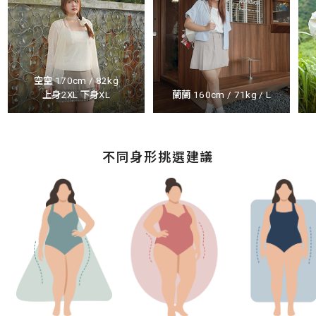
空空 170cm / 82kg
上身2XL 下身XL
蘭蘭 160cm / 71kg / L
不同身形挑選建議