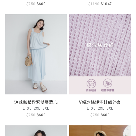
$750
$660
$1190
$1047
涼感皺皺鬆緊雙層背心
V領冰絲鏤空針織外套
L
XL
2XL
3XL
L
XL
2XL
3XL
$750
$660
$750
$660