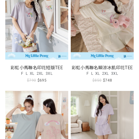
彩虹小馬聯名印花短版TEE
彩虹小馬聯名瞬涼冰肌印花TEE
F
L
XL
2XL
3XL
F
L
XL
2XL
3XL
$790
$695
$850
$748