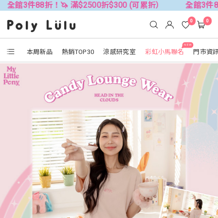
折！🦄 滿$2500折$300 (可累折）
全館3件88折！🦄 滿$
0
0
NEW
本周新品
熱銷TOP30
涼感研究室
彩虹小馬聯名
門市資