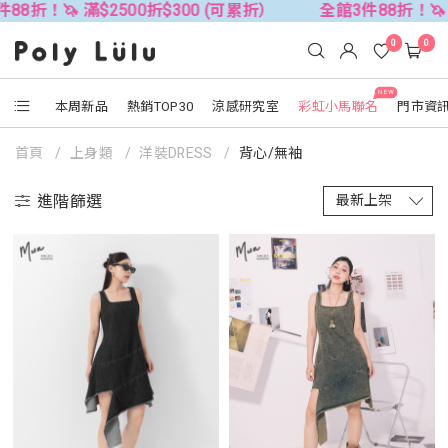
 滿$2500折$300 (可累折）
全館3件88折！🦄 滿$250
0
0
NEW
本周新品
熱銷TOP30
涼感研究室
彩虹小馬聯名
門市資
首頁
上身類
洋裝DRESS
背心/無袖
進階篩選