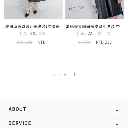
絲滑涼感質感吊帶洋裝(附腰帶)
蕾絲交叉細肩帶皮質小洋裝 中大
MISS
尺碼洋裝
L
XL
2XL
3XL
L
XL
2XL
3XL
4XL
NT.1090
NTD.1
NT.590
NTD.230
1
PREV
ABOUT
+
SERVICE
+