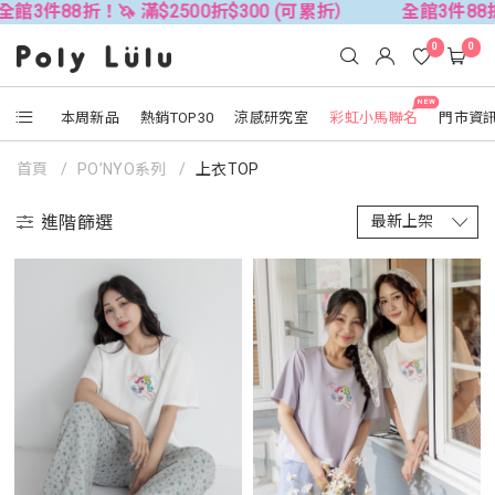
！🦄 滿$2500折$300 (可累折）
全館3件88折！🦄 滿$2
0
0
NEW
本周新品
熱銷TOP30
涼感研究室
彩虹小馬聯名
門市資
首頁
PO’NYO系列
上衣TOP
進階篩選