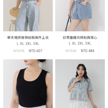
日常基礎坑條削肩背心
華夫格拼接條紋假兩件上衣
L
XL
2XL
3XL
L
XL
2XL
3XL
NT.550
NTD.484
NT.690
NTD.607