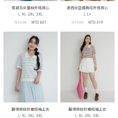
波西米亞風鉤花外搭背心
質感花朵蕾絲外搭背心
L
L+
L
XL
2XL
3XL
NT.590
NTD.519
NT.690
NTD.607
翻領條紋針織短袖上衣
翻領條紋針織短袖上衣
L
XL
2XL
3XL
L
XL
2XL
3XL