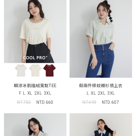
瞬涼冰肌植絨寬鬆TEE
假兩件條紋襯衫領上衣
F
L
XL
2XL
3XL
L
XL
2XL
3XL
NT.750
NTD.660
NT.690
NTD.607