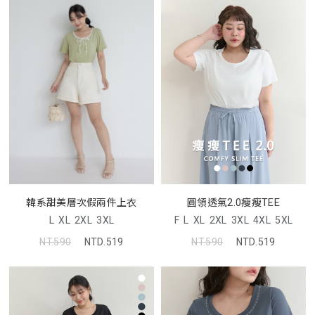
圓領透氣2.0瘦瘦TEE
韓系甜美層次假兩件上衣
F
L
XL
2XL
3XL
4XL
5XL
L
XL
2XL
3XL
NT.590
NTD.519
NT.590
NTD.519