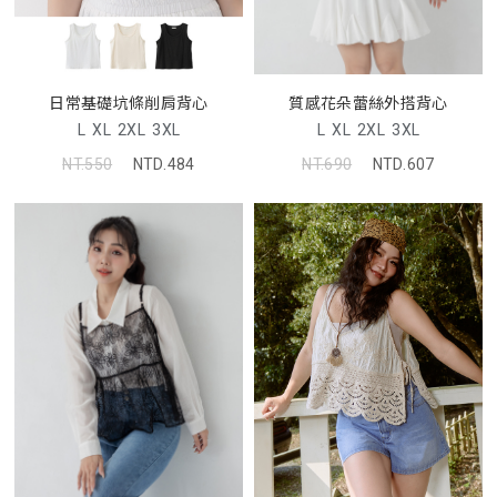
日常基礎坑條削肩背心
質感花朵蕾絲外搭背心
L
XL
2XL
3XL
L
XL
2XL
3XL
NT.550
NTD.484
NT.690
NTD.607