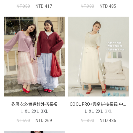
NT.850
NTD.417
NT.990
NTD.485
多層次必備透紗外搭長裙
COOL PRO+雲朵拼接長裙 中大
尺碼裙子
L
XL
2XL
3XL
L
XL
2XL
3XL
NT.690
NTD.269
NT.890
NTD.436