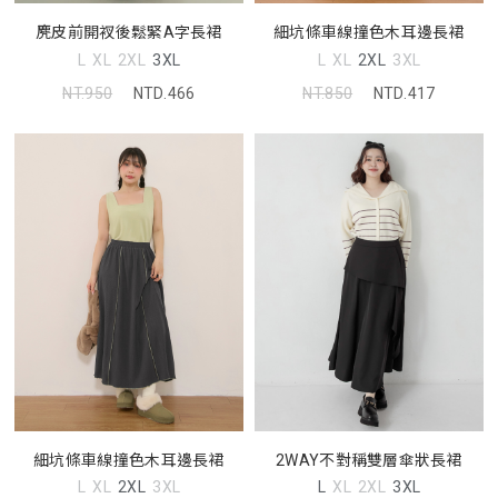
麂皮前開衩後鬆緊A字長裙
細坑條車線撞色木耳邊長裙
L
XL
2XL
3XL
L
XL
2XL
3XL
NT.950
NTD.466
NT.850
NTD.417
細坑條車線撞色木耳邊長裙
2WAY不對稱雙層傘狀長裙
L
XL
2XL
3XL
L
XL
2XL
3XL