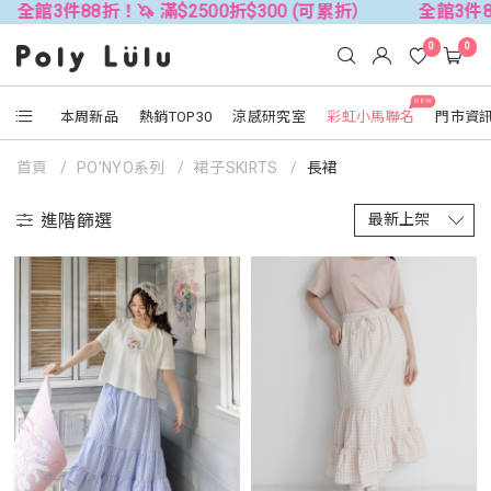
8折！🦄 滿$2500折$300 (可累折）
全館3件88折！🦄 滿
0
0
NEW
本周新品
熱銷TOP30
涼感研究室
彩虹小馬聯名
門市資
首頁
PO’NYO系列
裙子SKIRTS
長裙
進階篩選