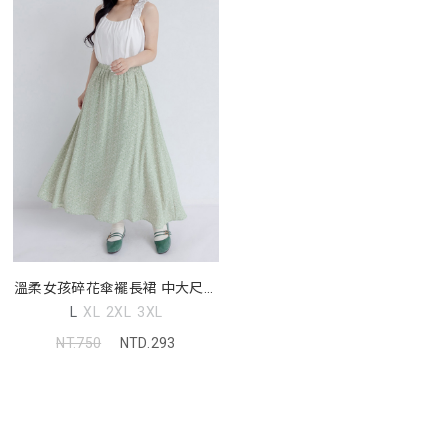
溫柔女孩碎花傘襬長裙 中大尺碼
裙子
L
XL
2XL
3XL
NT.750
NTD.293