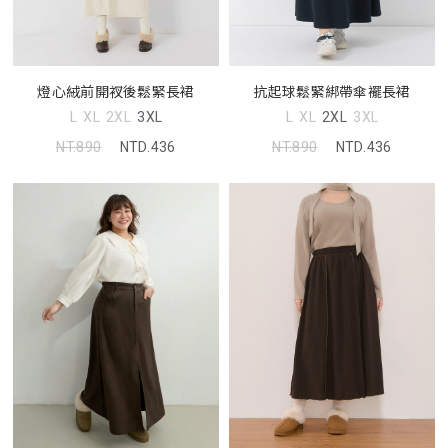
燈心絨前開衩後鬆緊長裙
抗起球鬆緊綁帶傘襬長裙
L
XL
2XL
3XL
L
XL
2XL
3XL
NT.890
NTD.436
NT.890
NTD.436