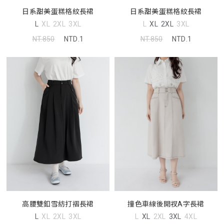
日系甜美蛋糕格紋長裙
日系甜美蛋糕格紋長裙
L
XL
2XL
3XL
L
XL
2XL
3XL
NT.850
NTD.1
NT.850
NTD.1
高腰雙釦雪紡打褶長裙
撞色車線後開衩A字長裙
L
XL
2XL
3XL
L
XL
2XL
3XL
4XL