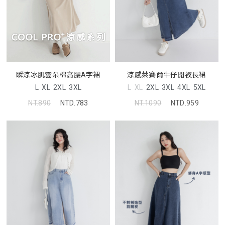
瞬涼冰肌雲朵棉高腰A字裙
涼感萊賽爾牛仔開衩長裙
L
XL
2XL
3XL
L
XL
2XL
3XL
4XL
5XL
NT.890
NTD.783
NT.1090
NTD.959