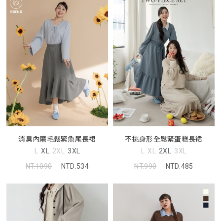
消臭內磨毛鬆緊魚尾長裙
不挑身形全鬆緊蛋糕長裙
L
XL
2XL
3XL
L
XL
2XL
3XL
NT.1090
NTD.534
NT.990
NTD.485