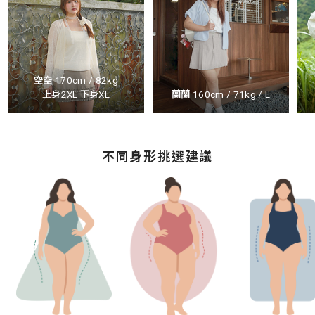
空空 170cm / 82kg
上身2XL 下身XL
蘭蘭 160cm / 71kg / L
不同身形挑選建議