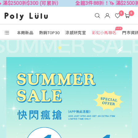
折$300 (可累折）
全館3件88折！🦄 滿$2500折$300 (
0
0
NEW
本周新品
熱銷TOP30
涼感研究室
彩虹小馬聯名
門市資