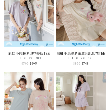
彩虹小馬聯名印花短版TEE
彩虹小馬聯名瞬涼冰肌印花TEE
F
L
XL
2XL
3XL
F
L
XL
2XL
3XL
$790
$695
$850
$748