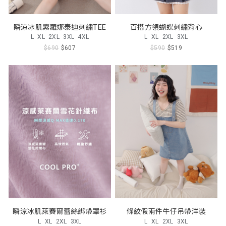
瞬涼冰肌索羅娜泰迪刺繡TEE
百搭方領蝴蝶刺繡背心
L
XL
2XL
3XL
4XL
L
XL
2XL
3XL
$690
$607
$590
$519
瞬涼冰肌萊賽爾蕾絲綁帶罩衫
條紋假兩件牛仔吊帶洋裝
L
XL
2XL
3XL
L
XL
2XL
3XL