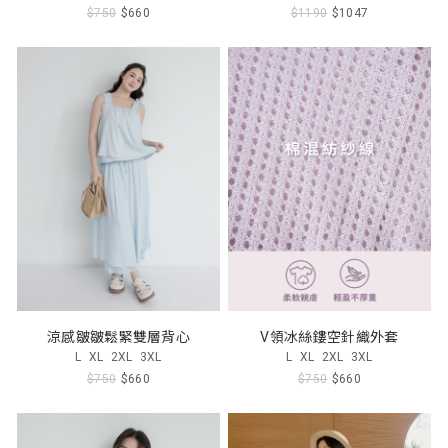
$750
$660
$1190
$1047
涼感皺皺鬆緊雙層背心
V領冰絲鏤空針織外套
L
XL
2XL
3XL
L
XL
2XL
3XL
$750
$660
$750
$660