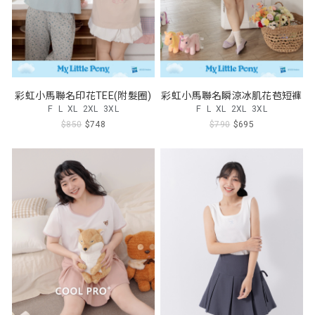
彩虹小馬聯名印花TEE(附髮圈)
彩虹小馬聯名瞬涼冰肌花苞短褲
F
L
XL
2XL
3XL
F
L
XL
2XL
3XL
$850
$748
$790
$695