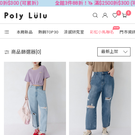
0折$300 (可累折）
全館3件88折！🦄 滿$2500折$300 (
0
0
NEW
本周新品
熱銷TOP30
涼感研究室
彩虹小馬聯名
門市資
商品篩選器[
0
]