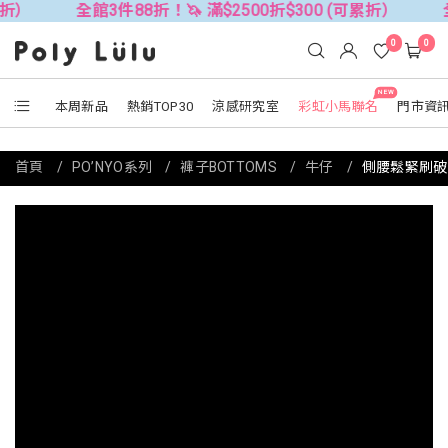
全館3件88折！🦄 滿$2500折$300 (可累折）
全館3件8
0
0
NEW
本周新品
熱銷TOP30
涼感研究室
彩虹小馬聯名
門市資
首頁
PO’NYO系列
褲子BOTTOMS
牛仔
側腰鬆緊刷破