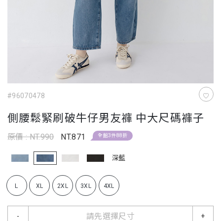
#96070478
側腰鬆緊刷破牛仔男友褲 中大尺碼褲子
原價 : NT.990
NT.871
全館3件88折
深藍
L
XL
2XL
3XL
4XL
請先選擇尺寸
-
+