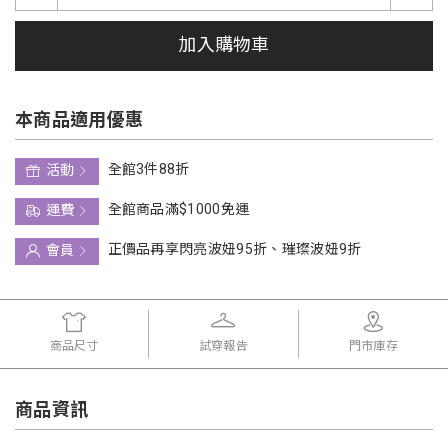
加入購物車
本商品適用優惠
全館3件88折
活動
全館商品滿$1000免運
運費
正價品再享閃亮波妞95折、璀璨波妞9折
會員
商品尺寸
試穿報告
門市庫存
商品資訊