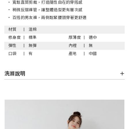
•
寬鬆直筒剪裁，打造隨性自在的穿搭感
•
稍微反摺褲管，讓整體造型更有層次感
•
百搭的男友褲，兩側鬆緊腰頭穿著更舒適
材質
混棉
修身度
標準
厚薄度
適中
彈性
無彈
內裡
無
口袋
有
產地
中國
洗滌說明