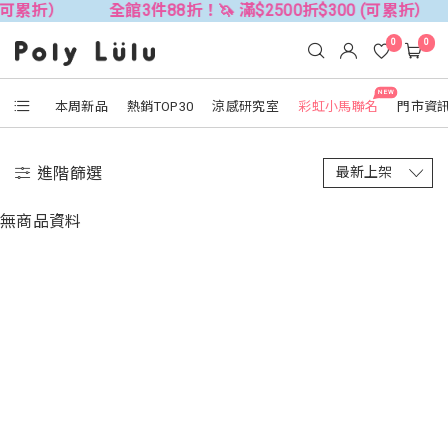
 (可累折）
全館3件88折！🦄 滿$2500折$300 (可累折）
0
0
NEW
本周新品
熱銷TOP30
涼感研究室
彩虹小馬聯名
門市資
進階篩選
無商品資料