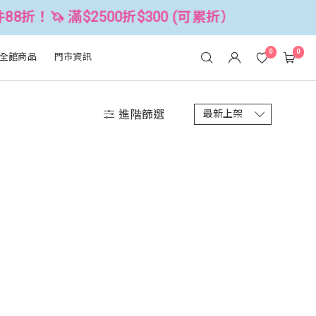
8折！🦄 滿$2500折$300 (可累折）
0
0
全館商品
門市資訊
進階篩選