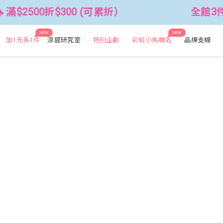
滿$2500折$300 (可累折）
全館3件8
NEW
NEW
加1元多1件
涼感研究室
特別企劃
彩虹小馬聯名
品牌支線