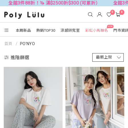
 滿$2500折$300 (可累折）
全館3件88折！🦄 滿$2500
0
0
NEW
本周新品
熱銷TOP30
涼感研究室
彩虹小馬聯名
門市資
首頁
PO’NYO
進階篩選