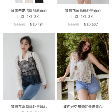
日常基礎坑條削肩背心
質感花朵蕾絲外搭背心
L
XL
2XL
3XL
L
XL
2XL
3XL
NT.550
NTD.484
NT.690
NTD.607
波西米亞風鉤花外搭背心
質感花朵蕾絲外搭背心