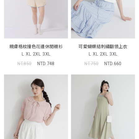
親膚格紋撞色花邊休閒襯衫
可愛蝴蝶結刺繡翻領上衣
L
XL
2XL
3XL
L
XL
2XL
3XL
NT.850
NTD.748
NT.750
NTD.660