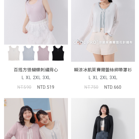
百搭方領蝴蝶刺繡背心
瞬涼冰肌萊賽爾蕾絲綁帶罩衫
L
XL
2XL
3XL
L
XL
2XL
3XL
NT.590
NTD.519
NT.750
NTD.660