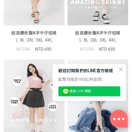
超高腰收腹A字牛仔短裙
超高腰收腹A字牛仔短裙
L
XL
2XL
3XL
4XL
L
XL
2XL
3XL
4XL
NT.790
NTD.695
NT.790
NTD.695
歡迎訂閱我們的LINE官方帳號
點擊領取$100紅利金💌
連結 LINE 帳號