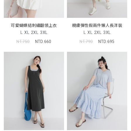
可愛蝴蝶結刺繡翻領上衣
親膚彈性假兩件懶人長洋裝
L
XL
2XL
3XL
L
XL
2XL
3XL
NT.750
NTD.660
NT.790
NTD.695