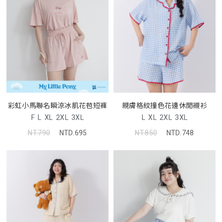
彩虹小馬聯名瞬涼冰肌花苞短褲
親膚格紋撞色花邊休閒襯衫
F
L
XL
2XL
3XL
L
XL
2XL
3XL
NT.790
NTD.695
NT.850
NTD.748