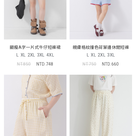
顯瘦A字一片式牛仔短褲裙
親膚格紋撞色荷葉邊休閒短褲
L
XL
2XL
3XL
4XL
L
XL
2XL
3XL
NT.850
NTD.748
NT.750
NTD.660