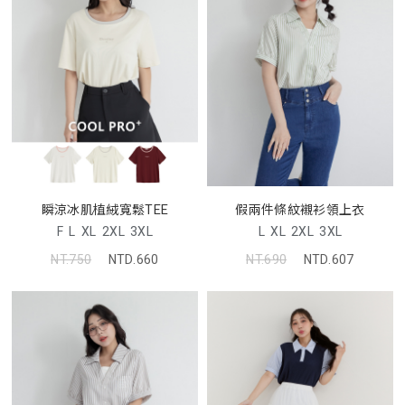
瞬涼冰肌植絨寬鬆TEE
假兩件條紋襯衫領上衣
F
L
XL
2XL
3XL
L
XL
2XL
3XL
NT.750
NTD.660
NT.690
NTD.607