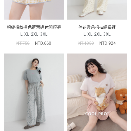
親膚格紋撞色荷葉邊休閒短褲
碎花雲朵棉抽繩長褲
L
XL
2XL
3XL
L
XL
2XL
3XL
NT.750
NTD.660
NT.1050
NTD.924