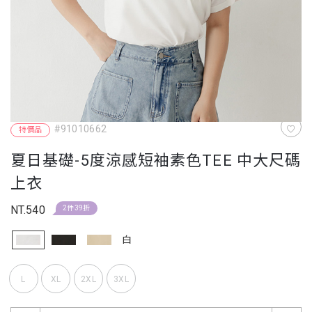
#91010662
特價品
夏日基礎-5度涼感短袖素色TEE 中大尺碼
上衣
NT.540
2件39折
白
L
XL
2XL
3XL