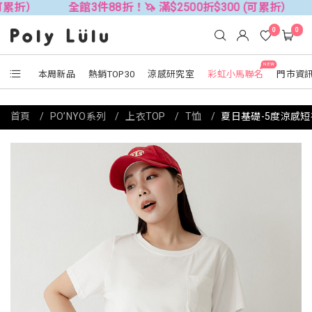
全館3件88折！🦄 滿$2500折$300 (可累折）
全館3件
0
0
NEW
本周新品
熱銷TOP30
涼感研究室
彩虹小馬聯名
門市資
首頁
PO’NYO系列
上衣TOP
T恤
夏日基礎-5度涼感短