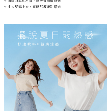
✧ 清爽涼感的材質，夏天穿著最舒適
✧ 中大尺碼上衣，喜歡的波妞別錯過