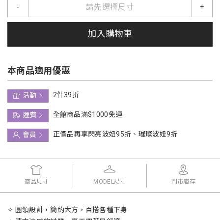
請先選擇尺寸
-
+
加入購物車
本商品適用優惠
2件39折
活動
全館商品滿$1000免運
運費
正價品再享閃亮波妞95折、璀璨波妞9折
會員
商品尺寸
MODEL尺寸
門市庫存
✧ 圓領設計，簡約大方，百搭各種下身