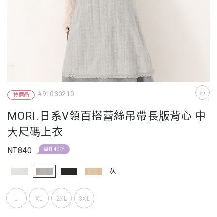
#91030210
特價品
MORI.日系V領百搭蕾絲吊帶長版背心 中
大尺碼上衣
NT.840
單件49折
灰
L
XL
2XL
3XL