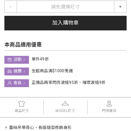
請先選擇尺寸
-
+
加入購物車
本商品適用優惠
單件49折
活動
全館商品滿$1000免運
運費
正價品再享閃亮波妞95折、璀璨波妞9折
會員
商品尺寸
MODEL尺寸
門市庫存
✧ 蕾絲吊帶背心，長版版型修飾身形