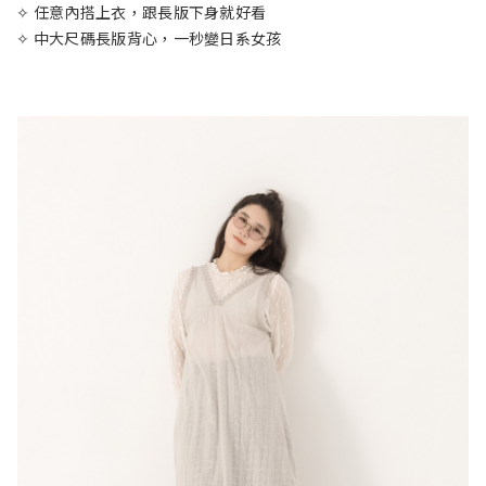
✧ 任意內搭上衣，跟長版下身就好看
✧ 中大尺碼長版背心，一秒變日系女孩