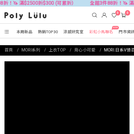
滿$2500折$300 (可累折）
全館3件88折！🦄 滿$2500折
0
0
NEW
本周新品
熱銷TOP30
涼感研究室
彩虹小馬聯名
門市資
首頁
MORI系列
上衣TOP
背心小可愛
MORI.日系V