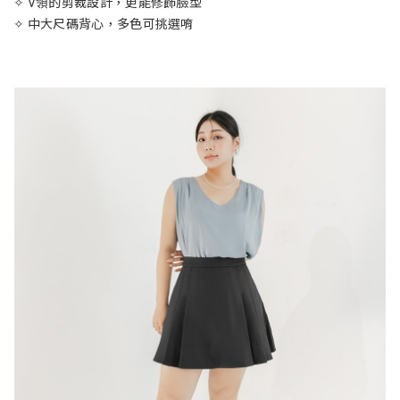
✧ V領的剪裁設計，更能修飾臉型
✧ 中大尺碼背心，多色可挑選唷