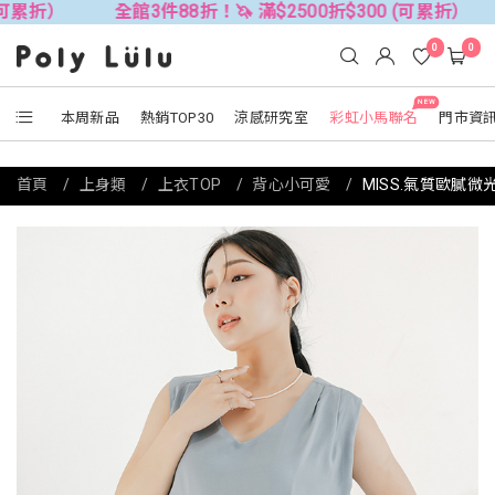
）
全館3件88折！🦄 滿$2500折$300 (可累折）
全館3
0
0
NEW
本周新品
熱銷TOP30
涼感研究室
彩虹小馬聯名
門市資
首頁
上身類
上衣TOP
背心小可愛
MISS.氣質歐膩