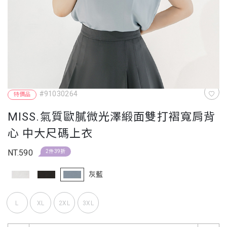
#91030264
特價品
MISS.氣質歐膩微光澤緞面雙打褶寬肩背
心 中大尺碼上衣
NT.590
2件39折
灰藍
L
XL
2XL
3XL