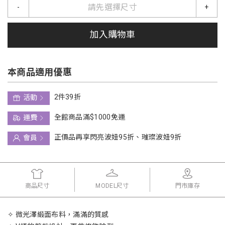
請先選擇尺寸
-
+
加入購物車
本商品適用優惠
2件39折
活動
全館商品滿$1000免運
運費
正價品再享閃亮波妞95折、璀璨波妞9折
會員
商品尺寸
MODEL尺寸
門市庫存
✧ 微光澤緞面布料，滿滿的質感