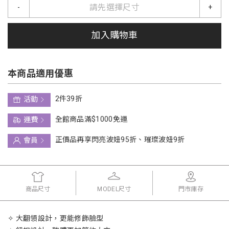
請先選擇尺寸
-
+
加入購物車
本商品適用優惠
2件39折
活動
全館商品滿$1000免運
運費
正價品再享閃亮波妞95折、璀璨波妞9折
會員
商品尺寸
MODEL尺寸
門市庫存
✧ 大翻領設計，更能修飾臉型