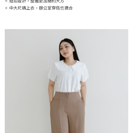
✧ 鈕扣設計，整體更加簡約大方
✧ 中大尺碼上衣，辦公室穿搭也適合