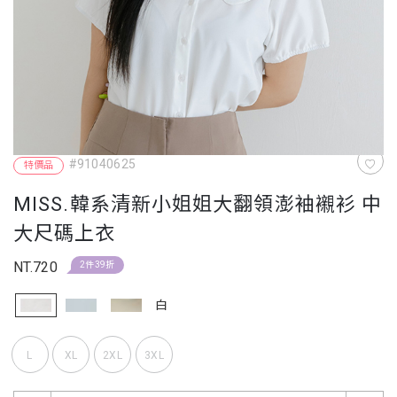
#91040625
特價品
MISS.韓系清新小姐姐大翻領澎袖襯衫 中
大尺碼上衣
NT.720
2件39折
白
L
XL
2XL
3XL