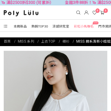
500折$300 (可累折）
全館3件88折！🦄 滿$2500折$30
0
0
NEW
本周新品
熱銷TOP30
涼感研究室
彩虹小馬聯名
門市資
首頁
MISS.系列
上衣TOP
襯衫
MISS.韓系清新小姐