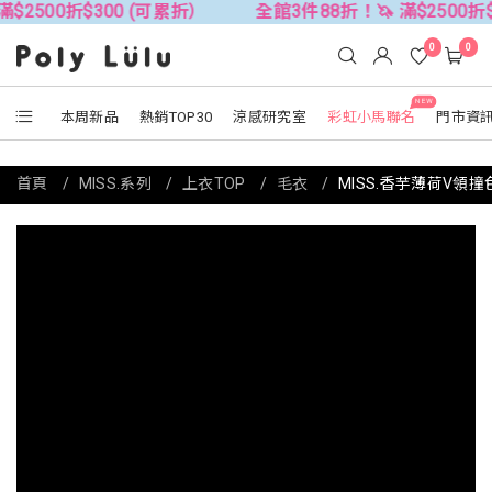
$300 (可累折）
全館3件88折！🦄 滿$2500折$300 (可
0
0
NEW
本周新品
熱銷TOP30
涼感研究室
彩虹小馬聯名
門市資
首頁
MISS.系列
上衣TOP
毛衣
MISS.香芋薄荷V領