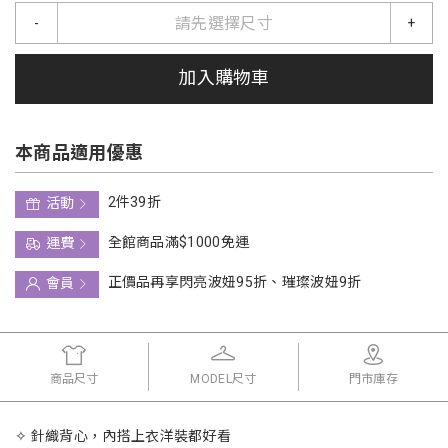
請先選擇尺寸
-
+
加入購物車
本商品適用優惠
2件39折
活動
全館商品滿$1000免運
運費
正價品再享閃亮波妞95折、璀璨波妞9折
會員
商品尺寸
MODEL尺寸
門市庫存
✧ 針織背心，內搭上衣洋裝都好看