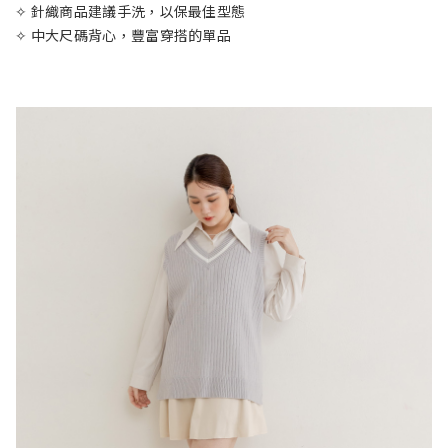
✧ 針織商品建議手洗，以保最佳型態
✧ 中大尺碼背心，豐富穿搭的單品