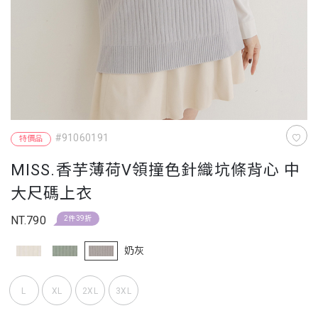
#91060191
特價品
MISS.香芋薄荷V領撞色針織坑條背心 中
大尺碼上衣
NT.790
2件39折
奶灰
L
XL
2XL
3XL