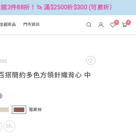
 滿$2500折$300 (可累折）
全館3件
0
0
全館商品
門市資訊
200
韓系百搭簡約多色方領針織背心 中
莓果棕
L
3XL