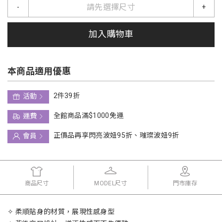
請先選擇尺寸
-
+
加入購物車
本商品適用優惠
2件39折
活動
全館商品滿$1000免運
運費
正價品再享閃亮波妞95折、璀璨波妞9折
會員
商品尺寸
MODEL尺寸
門市庫存
✧ 柔順貼身的材質，展現性感身型