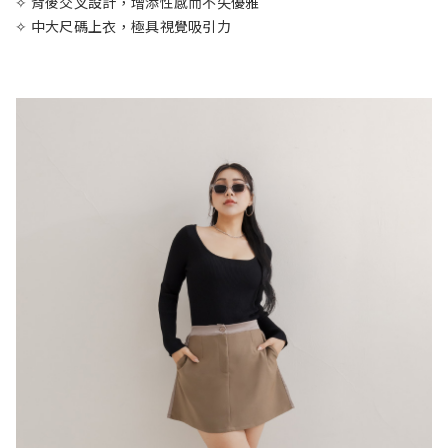
✧ 背後交叉設計，增添性感而不失優雅
✧ 中大尺碼上衣，極具視覺吸引力