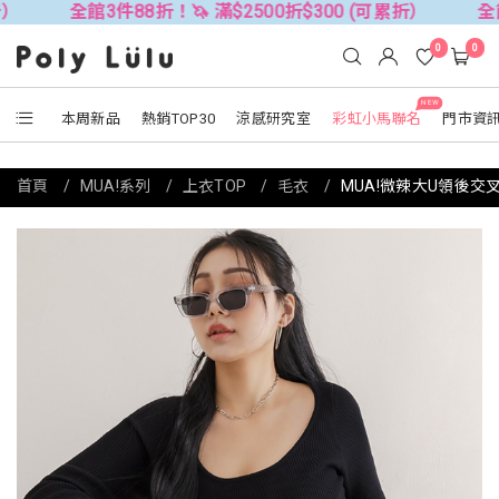
全館3件88折！🦄 滿$2500折$300 (可累折）
全館3件88折
0
0
NEW
本周新品
熱銷TOP30
涼感研究室
彩虹小馬聯名
門市資
首頁
MUA!系列
上衣TOP
毛衣
MUA!微辣大U領後交