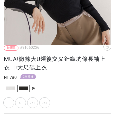
#91060226
特價品
MUA!微辣大U領後交叉針織坑條長袖上
衣 中大尺碼上衣
NT.780
2件39折
黑
L
XL
2XL
3XL