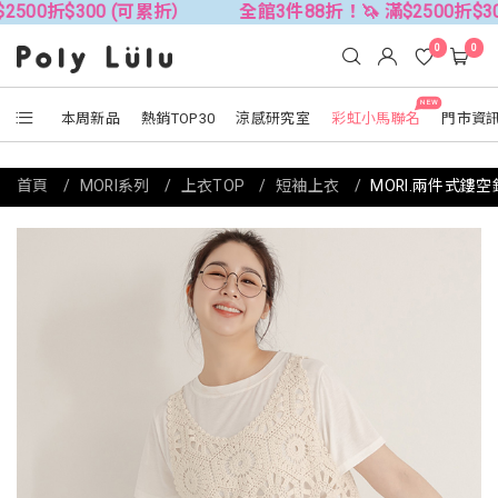
$300 (可累折）
全館3件88折！🦄 滿$2500折$300 (可
0
0
NEW
本周新品
熱銷TOP30
涼感研究室
彩虹小馬聯名
門市資
首頁
MORI系列
上衣TOP
短袖上衣
MORI.兩件式鏤