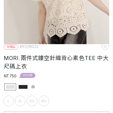
#91290222
特價品
MORI.兩件式鏤空針織背心素色TEE 中大
尺碼上衣
NT.750
2件39折
白
L
XL
2XL
3XL