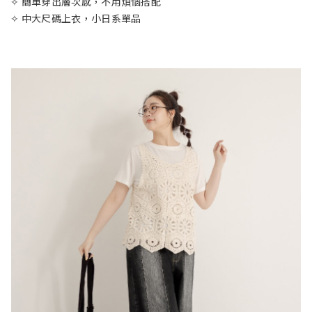
✧ 簡單穿出層次感，不用煩惱搭配
✧ 中大尺碼上衣，小日系單品