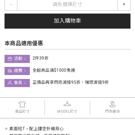
請先選擇尺寸
-
+
加入購物車
本商品適用優惠
2件39折
活動
全館商品滿$1000免運
運費
正價品再享閃亮波妞95折、璀璨波妞9折
會員
商品尺寸
MODEL尺寸
門市庫存
✧ 素面短T，配上鏤空針織背心