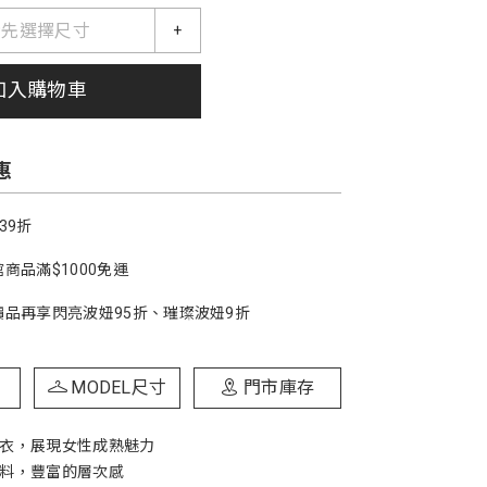
請先選擇尺寸
+
加入購物車
惠
39折
商品滿$1000免運
價品再享閃亮波妞95折、璀璨波妞9折
MODEL尺寸
門市庫存
上衣，展現女性成熟魅力
面料，豐富的層次感