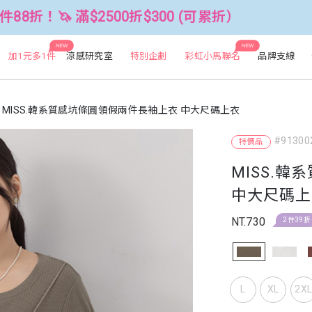
 滿$2500折$300 (可累折）
全館3件8
NEW
NEW
加1元多1件
涼感研究室
特別企劃
彩虹小馬聯名
品牌支線
MISS.韓系質感坑條圓領假兩件長袖上衣 中大尺碼上衣
#91300
特價品
MISS.
中大尺碼上
NT.730
2件39折
L
XL
2X