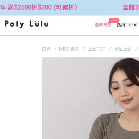
0折$300 (可累折）
全館3件88折！🦄
NEW
最新商品
熱銷TOP30
首頁
MISS.系列
上衣TOP
長袖上衣