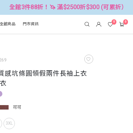
8折！🦄 滿$2500折$300 (可累折）
0
0
全館商品
門市資訊
269
韓系質感坑條圓領假兩件長袖上衣
衣
可可
L
3XL