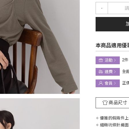
-
本商品適用優
2件
活動
全館
運費
正
會員
商品尺寸
✧ 優雅的假兩件
✧ 細緻坑條針織