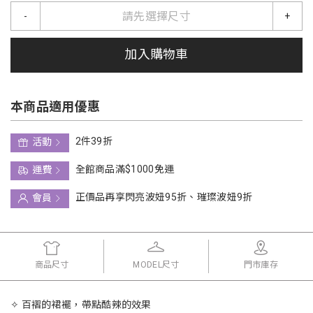
請先選擇尺寸
-
+
加入購物車
本商品適用優惠
2件39折
活動
全館商品滿$1000免運
運費
正價品再享閃亮波妞95折、璀璨波妞9折
會員
商品尺寸
MODEL尺寸
門市庫存
✧ 百褶的裙襬，帶點酷辣的效果