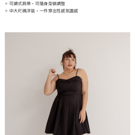
✧ 可調式肩帶，可隨身型做調整
✧ 中大尺碼洋裝，一件穿出性感氛圍感