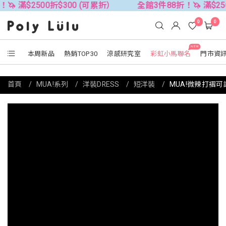
500折$300 (可累折）
全館3件88折！🦄 滿$2500折$30
0
0
NEW
本周新品
熱銷TOP30
涼感研究室
彩虹小馬聯名
門市資
首頁
MUA!系列
洋裝DRESS
短洋裝
MUA!微辣打褶