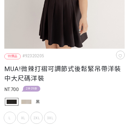
#92320205
特價品
MUA!微辣打褶可調節式後鬆緊吊帶洋裝
中大尺碼洋裝
NT.700
2件39折
黑
L
XL
2XL
3XL