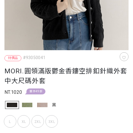
#93050041
特價品
MORI.圓領滿版鬱金香鏤空排釦針織外套
中大尺碼外套
NT.1020
單件49折
黑
L
XL
2XL
3XL