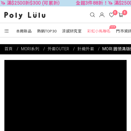
00折$300 (可累折）
全館3件88折！🦄 滿$2500折$300
0
0
NEW
本周新品
熱銷TOP30
涼感研究室
彩虹小馬聯名
門市資
首頁
MORI系列
外套OUTER
針織外套
MORI.圓領