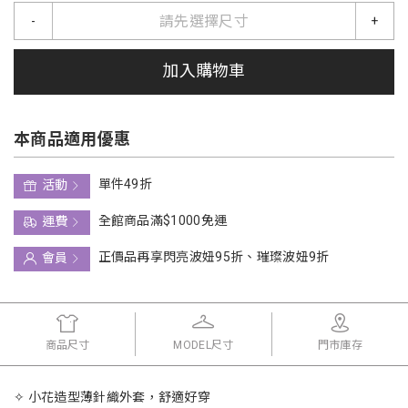
請先選擇尺寸
-
+
加入購物車
本商品適用優惠
單件49折
活動
全館商品滿$1000免運
運費
正價品再享閃亮波妞95折、璀璨波妞9折
會員
商品尺寸
MODEL尺寸
門市庫存
✧ 小花造型薄針織外套，舒適好穿