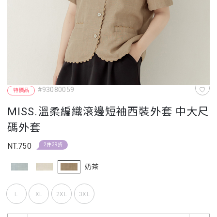
#93080059
特價品
MISS.溫柔編織滾邊短袖西裝外套 中大尺
碼外套
NT.750
2件39折
奶茶
L
XL
2XL
3XL