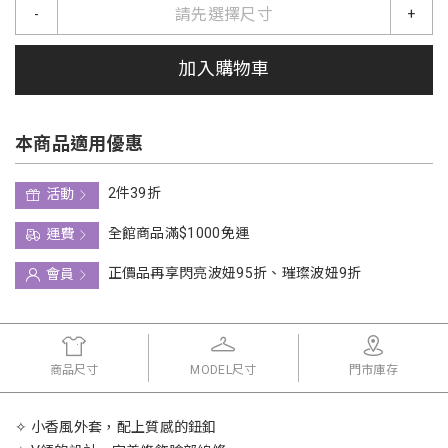
請先選擇尺寸
-
+
加入購物車
本商品適用優惠
2件39折
活動
全館商品滿$1000免運
運費
正價品再享閃亮波妞95折、璀璨波妞9折
會員
商品尺寸
MODEL尺寸
門市庫存
✧ 小香風外套，配上質感的鈕釦