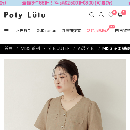
全館3件88折！🦄 滿$2500折$300 (可累折）
全館3件88折
0
0
NEW
本周新品
熱銷TOP30
涼感研究室
彩虹小馬聯名
門市資
首頁
MISS.系列
外套OUTER
西裝外套
MISS.溫柔