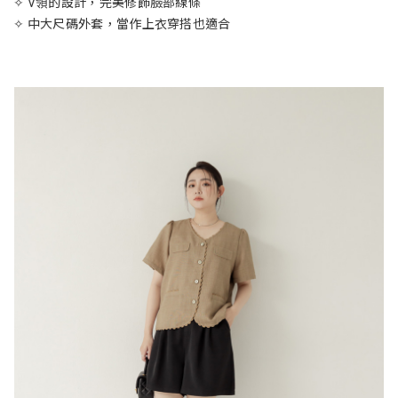
✧ V領的設計，完美修飾臉部線條
✧ 中大尺碼外套，當作上衣穿搭也適合