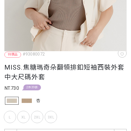
#93080072
特價品
MISS.焦糖瑪奇朵翻領排釦短袖西裝外套
中大尺碼外套
NT.730
2件39折
杏
L
XL
2XL
3XL