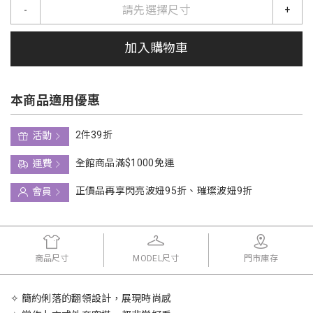
請先選擇尺寸
-
+
加入購物車
本商品適用優惠
2件39折
活動
全館商品滿$1000免運
運費
正價品再享閃亮波妞95折、璀璨波妞9折
會員
商品尺寸
MODEL尺寸
門市庫存
✧ 簡約俐落的翻領設計，展現時尚感