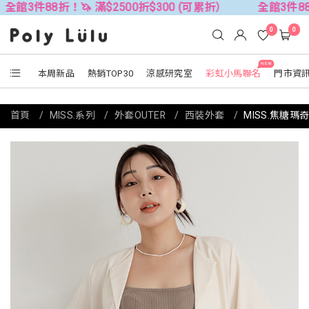
8折！🦄 滿$2500折$300 (可累折）
全館3件88折！🦄 滿
0
0
NEW
本周新品
熱銷TOP30
涼感研究室
彩虹小馬聯名
門市資
首頁
MISS.系列
外套OUTER
西裝外套
MISS.焦糖