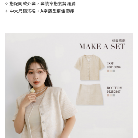
✧ 搭配同款外套，套裝穿搭氣勢滿滿
✧ 中大尺碼短裙，A字版型更佳顯瘦