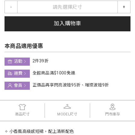
請先選擇尺寸
-
+
加入購物車
本商品適用優惠
2件39折
活動
全館商品滿$1000免運
運費
正價品再享閃亮波妞95折、璀璨波妞9折
會員
商品尺寸
MODEL尺寸
門市庫存
✧ 小香風高級感短裙，配上清新配色