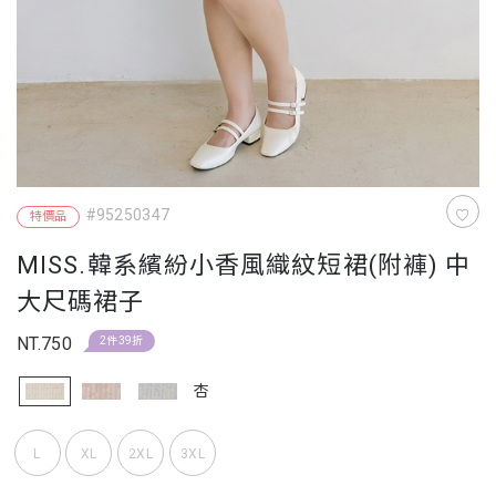
#95250347
特價品
MISS.韓系繽紛小香風織紋短裙(附褲) 中
大尺碼裙子
NT.750
2件39折
杏
L
XL
2XL
3XL