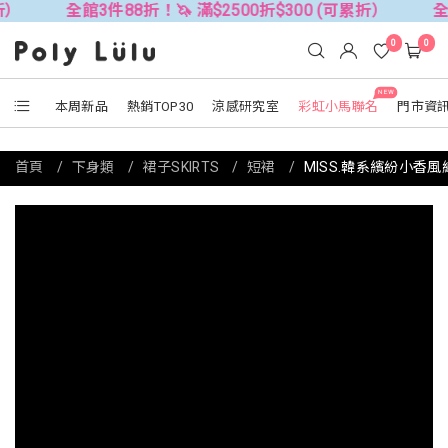
館3件88折！🦄 滿$2500折$300 (可累折）
全館3件88折！
0
0
NEW
本周新品
熱銷TOP30
涼感研究室
彩虹小馬聯名
門市資
首頁
下身類
裙子SKIRTS
短裙
MISS.韓系繽紛小香風