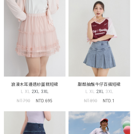
浪漫木耳邊透紗蛋糕短裙
甜酷抽鬚牛仔百褶短裙
L
XL
2XL
3XL
L
XL
2XL
3XL
NT.790
NTD.695
NT.890
NTD.1