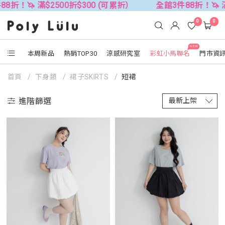
滿$2500折$300 (可累折）
全館3件88折！🦄 滿$2500折
0
0
NEW
本周新品
熱銷TOP30
涼感研究室
彩虹小馬聯名
門市資
首頁
下身類
裙子SKIRTS
短裙
進階篩選