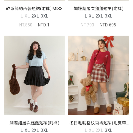
韓系簡約西裝短裙(附褲) MISS
蝴蝶結層次蓬蓬短裙(附褲)
L
XL
2XL
3XL
L
XL
2XL
3XL
NT.850
NTD.1
NT.790
NTD.695
蝴蝶結層次蓬蓬短裙(附褲)
冬日毛呢格紋百褶短裙(附皮帶)
(附褲)
L
XL
2XL
3XL
L
XL
2XL
3XL