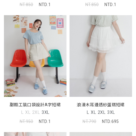
NT.850
NTD.1
NT.850
NTD.1
甜酷工裝口袋設計A字短裙
浪漫木耳邊透紗蛋糕短裙
L
XL
2XL
3XL
L
XL
2XL
3XL
NT.950
NTD.1
NT.790
NTD.695