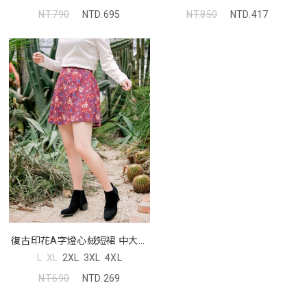
NT.790
NTD.695
NT.850
NTD.417
復古印花A字燈心絨短裙 中大尺
碼裙子
L
XL
2XL
3XL
4XL
NT.690
NTD.269