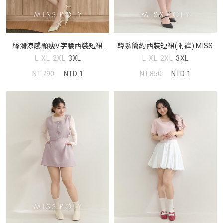
絲滑涼感顯瘦V字腰西裝短裙
韓系簡約西裝短裙(附褲) MISS
MISS
L
XL
2XL
3XL
L
XL
2XL
3XL
NT.790
NTD.1
NT.850
NTD.1