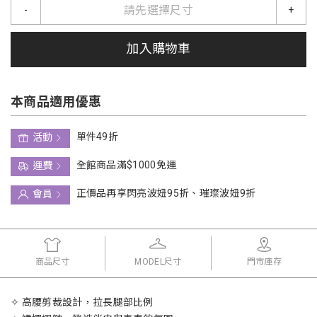
請先選擇尺寸
-
+
加入購物車
本商品適用優惠
單件49折
活動
全館商品滿$1000免運
運費
正價品再享閃亮波妞95折、璀璨波妞9折
會員
商品尺寸
MODEL尺寸
門市庫存
✧ 高腰剪裁設計，拉長腿部比例