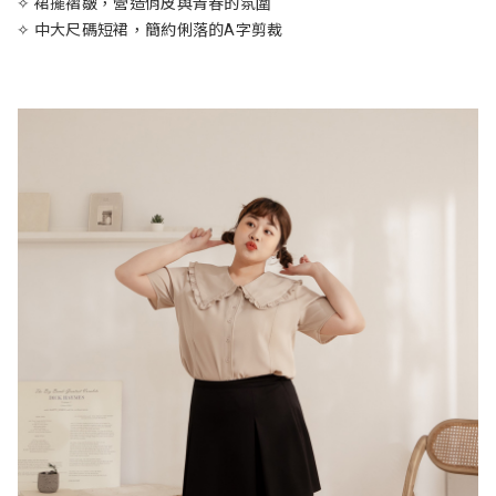
✧ 裙擺褶皺，營造俏皮與青春的氛圍
✧ 中大尺碼短裙，簡約俐落的A字剪裁