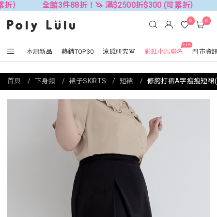
全館3件88折！🦄 滿$2500折$300 (可累折）
全館3件8
0
0
NEW
本周新品
熱銷TOP30
涼感研究室
彩虹小馬聯名
門市資
首頁
下身類
裙子SKIRTS
短裙
修胯打褶A字瘦瘦短裙(