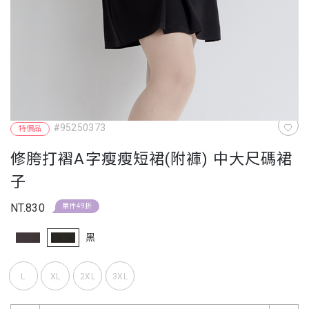
#95250373
特價品
修胯打褶A字瘦瘦短裙(附褲) 中大尺碼裙
子
NT.830
單件49折
黑
L
XL
2XL
3XL