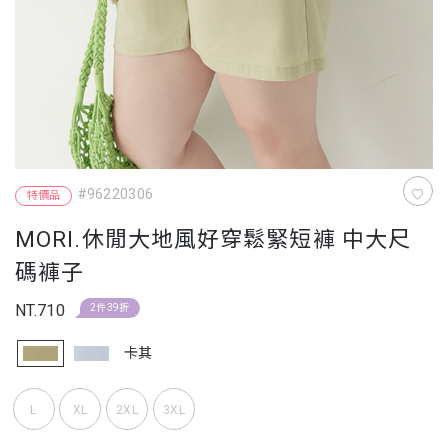
#96220306
特價品
MORI.休閒大地風好穿鬆緊短褲 中大尺
碼褲子
NT.710
2件39折
卡其
L
XL
2XL
3XL