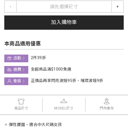
請先選擇尺寸
-
+
加入購物車
本商品適用優惠
2件39折
活動
全館商品滿$1000免運
運費
正價品再享閃亮波妞95折、璀璨波妞9折
會員
商品尺寸
MODEL尺寸
門市庫存
✧ 彈性腰圍，適合中大尺碼女孩