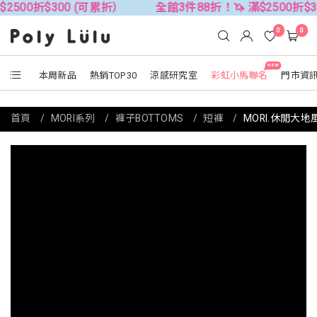
300 (可累折）
全館3件88折！🦄 滿$2500折$300 (可累
0
0
NEW
本周新品
熱銷TOP30
涼感研究室
彩虹小馬聯名
門市資
首頁
MORI系列
褲子BOTTOMS
短褲
MORI.休閒大