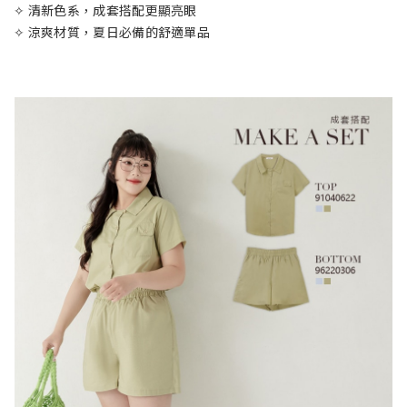
✧ 清新色系，成套搭配更顯亮眼
✧ 涼爽材質，夏日必備的舒適單品