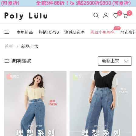
 (可累折）
全館3件88折！🦄 滿$2500折$300 (可累折）
0
0
NEW
本周新品
熱銷TOP30
涼感研究室
彩虹小馬聯名
門市資
首頁
新品上市
進階篩選