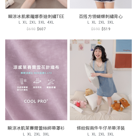
瞬涼冰肌索羅娜泰迪刺繡TEE
百搭方領蝴蝶刺繡背心
L
XL
2XL
3XL
4XL
L
XL
2XL
3XL
$690
$607
$590
$519
瞬涼冰肌萊賽爾蕾絲綁帶罩衫
條紋假兩件牛仔吊帶洋裝
L
XL
2XL
3XL
L
XL
2XL
3XL