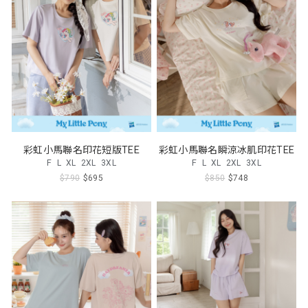
彩虹小馬聯名印花短版TEE
彩虹小馬聯名瞬涼冰肌印花TEE
F
L
XL
2XL
3XL
F
L
XL
2XL
3XL
$790
$695
$850
$748