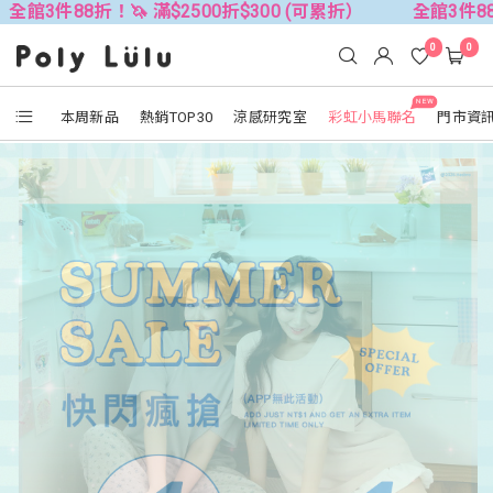
！🦄 滿$2500折$300 (可累折）
全館3件88折！🦄 滿$2
0
0
NEW
本周新品
熱銷TOP30
涼感研究室
彩虹小馬聯名
門市資