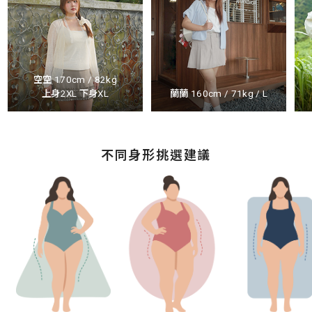
空空 170cm / 82kg
上身2XL 下身XL
蘭蘭 160cm / 71kg / L
不同身形挑選建議