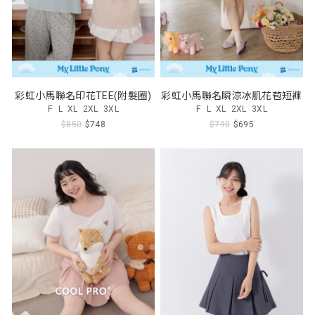
彩虹小馬聯名印花TEE(附髮圈)
彩虹小馬聯名瞬涼冰肌花苞短褲
F
L
XL
2XL
3XL
F
L
XL
2XL
3XL
$850
$748
$790
$695