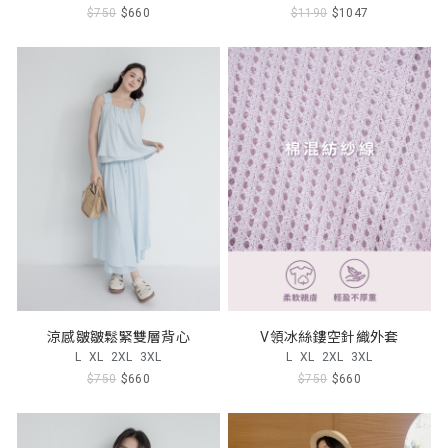
$750
$660
$1190
$1047
涼感皺皺鬆緊雙層背心
V領冰絲鏤空針織外套
L
XL
2XL
3XL
L
XL
2XL
3XL
$750
$660
$750
$660