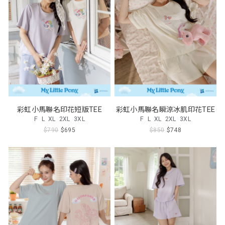
彩虹小馬聯名印花短版TEE
彩虹小馬聯名瞬涼冰肌印花TEE
F
L
XL
2XL
3XL
F
L
XL
2XL
3XL
$790
$695
$850
$748