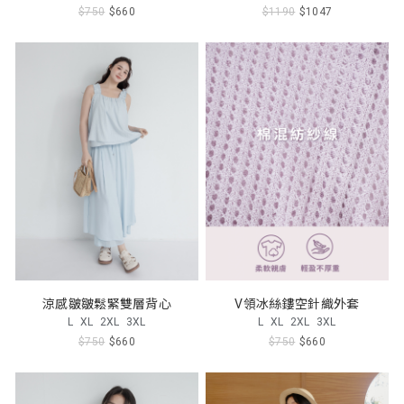
$750
$660
$1190
$1047
涼感皺皺鬆緊雙層背心
V領冰絲鏤空針織外套
L
XL
2XL
3XL
L
XL
2XL
3XL
$750
$660
$750
$660