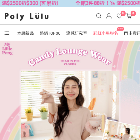
$300 (可累折）
全館3件88折！🦄 滿$2500折$300 (可
0
0
NEW
本周新品
熱銷TOP30
涼感研究室
彩虹小馬聯名
門市資