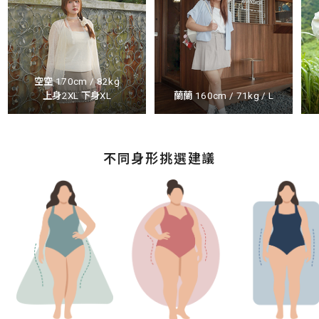
空空 170cm / 82kg
上身2XL 下身XL
蘭蘭 160cm / 71kg / L
不同身形挑選建議