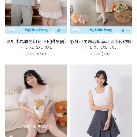
彩虹小馬聯名印花TEE(附髮圈)
彩虹小馬聯名瞬涼冰肌花苞短褲
F
L
XL
2XL
3XL
F
L
XL
2XL
3XL
$850
$748
$790
$695