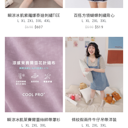
瞬涼冰肌索羅娜泰迪刺繡TEE
百搭方領蝴蝶刺繡背心
L
XL
2XL
3XL
4XL
L
XL
2XL
3XL
$690
$607
$590
$519
瞬涼冰肌萊賽爾蕾絲綁帶罩衫
條紋假兩件牛仔吊帶洋裝
L
XL
2XL
3XL
L
XL
2XL
3XL