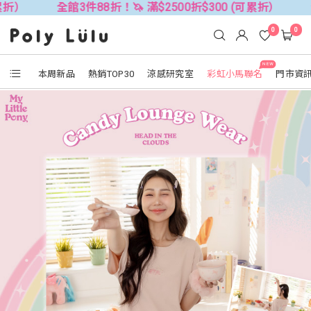
全館3件88折！🦄 滿$2500折$300 (可累折）
全館3件88折
0
0
NEW
本周新品
熱銷TOP30
涼感研究室
彩虹小馬聯名
門市資