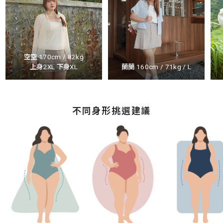
空空 170cm / 82kg
上身2XL 下身XL
蘭蘭 160cm / 71kg / L
不同身形挑選建議