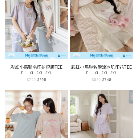
彩虹小馬聯名印花短版TEE
彩虹小馬聯名瞬涼冰肌印花TEE
F
L
XL
2XL
3XL
F
L
XL
2XL
3XL
$790
$695
$850
$748