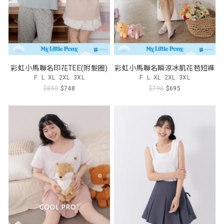
彩虹小馬聯名印花TEE(附髮圈)
彩虹小馬聯名瞬涼冰肌花苞短褲
F
L
XL
2XL
3XL
F
L
XL
2XL
3XL
$850
$748
$790
$695