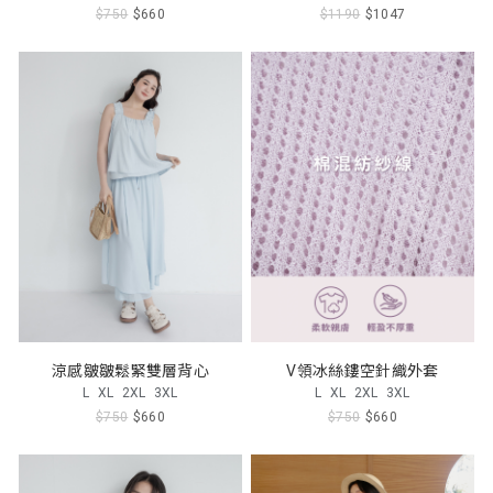
$750
$660
$1190
$1047
涼感皺皺鬆緊雙層背心
V領冰絲鏤空針織外套
L
XL
2XL
3XL
L
XL
2XL
3XL
$750
$660
$750
$660