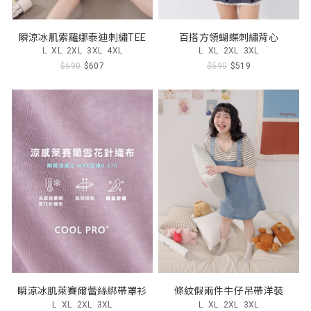
瞬涼冰肌索羅娜泰迪刺繡TEE
百搭方領蝴蝶刺繡背心
L
XL
2XL
3XL
4XL
L
XL
2XL
3XL
$690
$607
$590
$519
瞬涼冰肌萊賽爾蕾絲綁帶罩衫
條紋假兩件牛仔吊帶洋裝
L
XL
2XL
3XL
L
XL
2XL
3XL