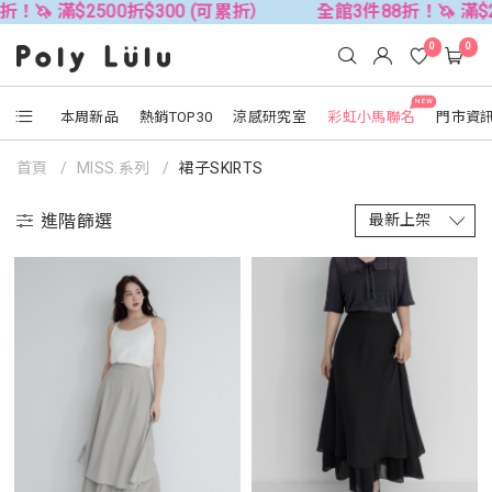
$2500折$300 (可累折）
全館3件88折！🦄 滿$2500折$
0
0
NEW
本周新品
熱銷TOP30
涼感研究室
彩虹小馬聯名
門市資
首頁
MISS.系列
裙子SKIRTS
進階篩選