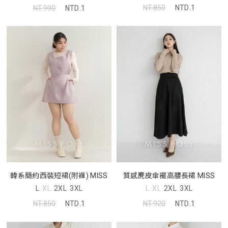
NT.850
NTD.1
NT.990
NTD.1
韓系簡約西裝短裙(附褲) MISS
質感麂皮傘襬高腰長裙 MISS
L
XL
2XL
3XL
L
XL
2XL
3XL
NT.850
NTD.1
NT.920
NTD.1