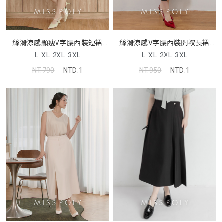
絲滑涼感顯瘦V字腰西裝短裙
絲滑涼感V字腰西裝開衩長裙
MISS
MISS
L
XL
2XL
3XL
L
XL
2XL
3XL
NT.790
NTD.1
NT.950
NTD.1