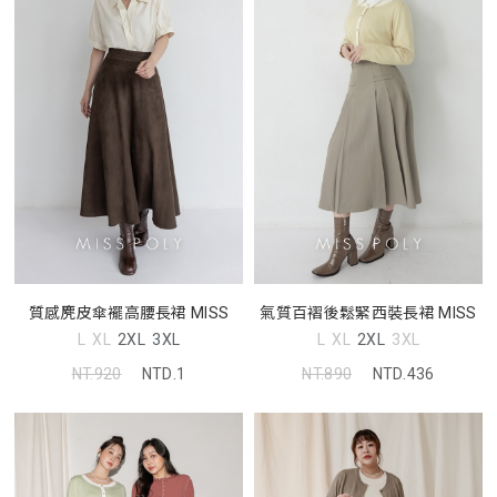
質感麂皮傘襬高腰長裙 MISS
氣質百褶後鬆緊西裝長裙 MISS
L
XL
2XL
3XL
L
XL
2XL
3XL
NT.920
NTD.1
NT.890
NTD.436