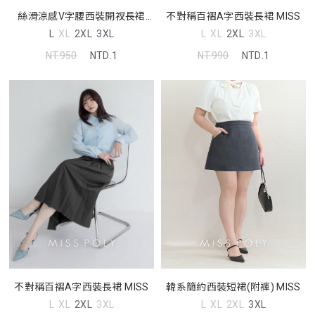
絲滑涼感V字腰西裝開衩長裙
不對稱百褶A字西裝長裙 MISS
MISS
L
XL
2XL
3XL
L
XL
2XL
3XL
NT.950
NTD.1
NT.990
NTD.1
韓系簡約西裝短裙(附褲) MISS
不對稱百褶A字西裝長裙 MISS
L
XL
2XL
3XL
L
XL
2XL
3XL