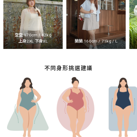
空空 170cm / 82kg
上身2XL 下身XL
蘭蘭 160cm / 71kg / L
不同身形挑選建議