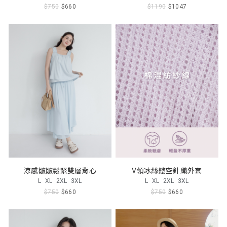
$750
$660
$1190
$1047
涼感皺皺鬆緊雙層背心
V領冰絲鏤空針織外套
L
XL
2XL
3XL
L
XL
2XL
3XL
$750
$660
$750
$660