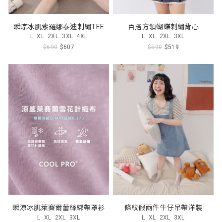
瞬涼冰肌索羅娜泰迪刺繡TEE
百搭方領蝴蝶刺繡背心
L
XL
2XL
3XL
4XL
L
XL
2XL
3XL
$690
$607
$590
$519
瞬涼冰肌萊賽爾蕾絲綁帶罩衫
條紋假兩件牛仔吊帶洋裝
L
XL
2XL
3XL
L
XL
2XL
3XL