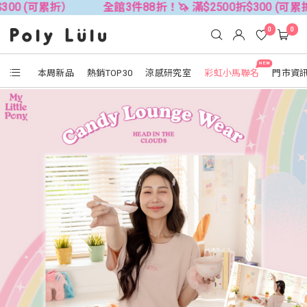
折）
全館3件88折！🦄 滿$2500折$300 (可累折）
全館
0
0
NEW
本周新品
熱銷TOP30
涼感研究室
彩虹小馬聯名
門市資