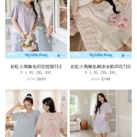
彩虹小馬聯名印花短版TEE
彩虹小馬聯名瞬涼冰肌印花TEE
F
L
XL
2XL
3XL
F
L
XL
2XL
3XL
$790
$695
$850
$748