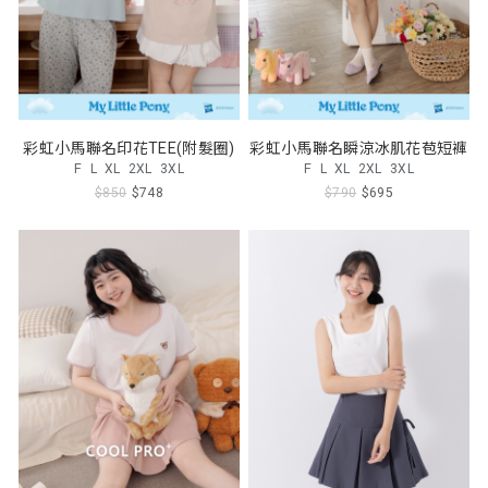
彩虹小馬聯名印花TEE(附髮圈)
彩虹小馬聯名瞬涼冰肌花苞短褲
F
L
XL
2XL
3XL
F
L
XL
2XL
3XL
$850
$748
$790
$695