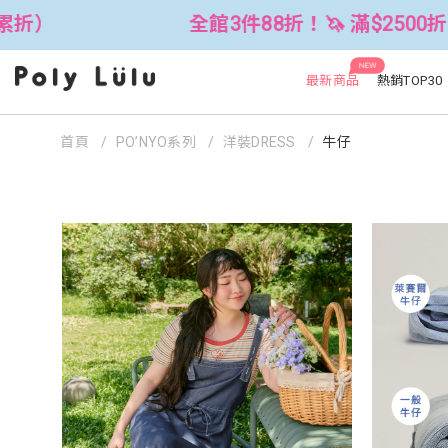
折）
全館3件88折！🦄 滿$2500折$3
NEW
最新商品
熱銷TOP30
首頁
PO’NYO系列
洋裝DRESS
牛仔