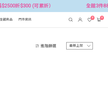
500折$300 (可累折）
全館3件88折！
0
0
全館商品
門市資訊
進階篩選