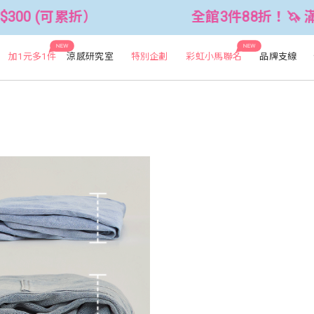
00 (可累折）
全館3件88折！🦄 滿$2
NEW
NEW
加1元多1件
涼感研究室
特別企劃
彩虹小馬聯名
品牌支線