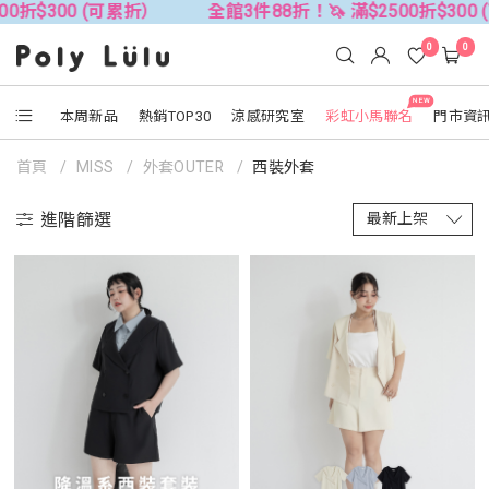
$300 (可累折）
全館3件88折！🦄 滿$2500折$300 (可
0
0
NEW
本周新品
熱銷TOP30
涼感研究室
彩虹小馬聯名
門市資
首頁
MISS
外套OUTER
西裝外套
進階篩選