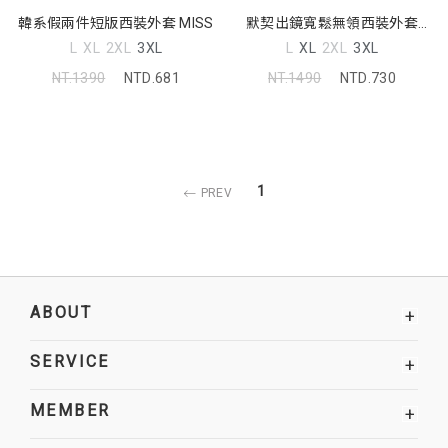
韓系假兩件短版西裝外套 MISS
默契出鏡寬鬆無領西裝外套
(unisex) MISS
L
XL
2XL
3XL
L
XL
2XL
3XL
NT.1390
NTD.681
NT.1490
NTD.730
1
PREV
ABOUT
+
SERVICE
+
MEMBER
+