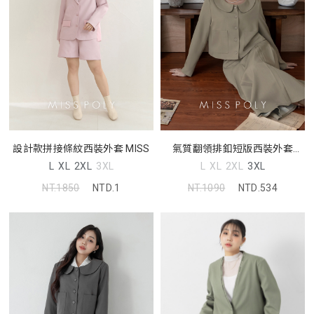
設計款拼接條紋西裝外套 MISS
氣質翻領排釦短版西裝外套
MISS
L
XL
2XL
3XL
L
XL
2XL
3XL
NT.1850
NTD.1
NT.1090
NTD.534