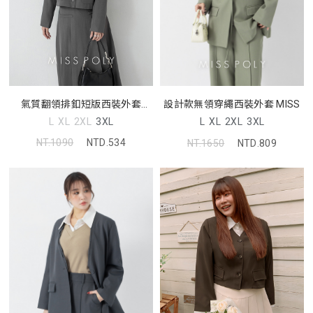
氣質翻領排釦短版西裝外套
設計款無領穿繩西裝外套 MISS
MISS
L
XL
2XL
3XL
L
XL
2XL
3XL
NT.1090
NTD.534
NT.1650
NTD.809