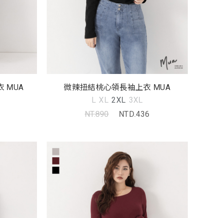
 MUA
微辣扭結桃心領長袖上衣 MUA
L
XL
2XL
3XL
NT.890
NTD.436