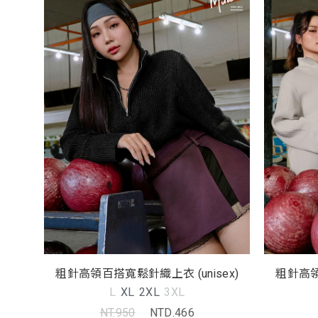
粗針高領百搭寬鬆針織上衣 (unisex)
粗針高領
L
XL
2XL
3XL
NT.950
NTD.466