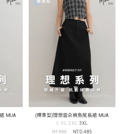
 MUA
(標準型)理想雲朵棉魚尾長裙 MUA
L
XL
2XL
3XL
NT.990
NTD.485