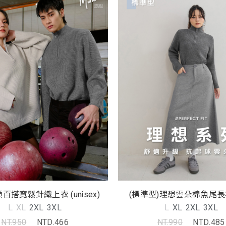
百搭寬鬆針織上衣 (unisex)
(標準型)理想雲朵棉魚尾長裙
L
XL
2XL
3XL
L
XL
2XL
3XL
NT.950
NTD.466
NT.990
NTD.485