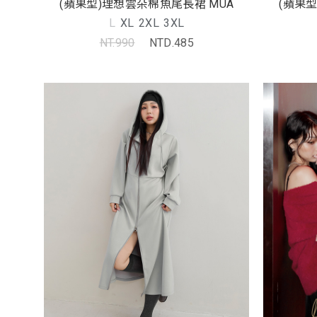
(蘋果型)理想雲朵棉魚尾長裙 MUA
(蘋果
L
XL
2XL
3XL
NT.990
NTD.485