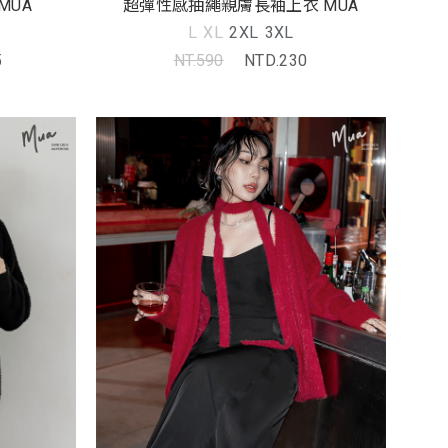
MUA
超彈性感抽繩親膚長袖上衣 MUA
L
XL
2XL
3XL
5
NT.590
NTD.230