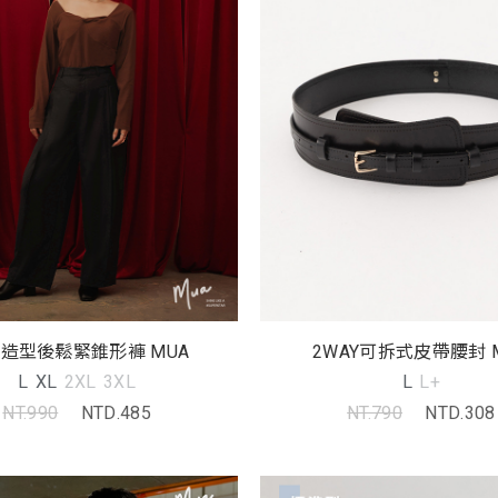
造型後鬆緊錐形褲 MUA
2WAY可拆式皮帶腰封 
L
XL
2XL
3XL
L
L+
NT.990
NTD.485
NT.790
NTD.308