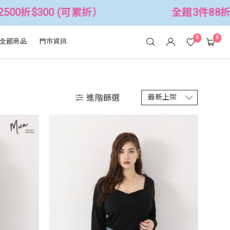
全館3件88折！🦄 滿$2500折$300 (
0
0
全館商品
門市資訊
進階篩選