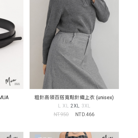
MUA
粗針高領百搭寬鬆針織上衣 (unisex)
L
XL
2XL
3XL
NT.950
NTD.466