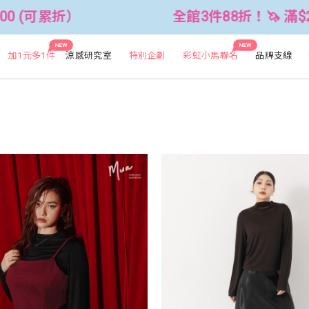
全館3件88折！🦄 滿$2500折$300 (可累折）
NEW
NEW
加1元多1件
涼感研究室
特別企劃
彩虹小馬聯名
品牌支線