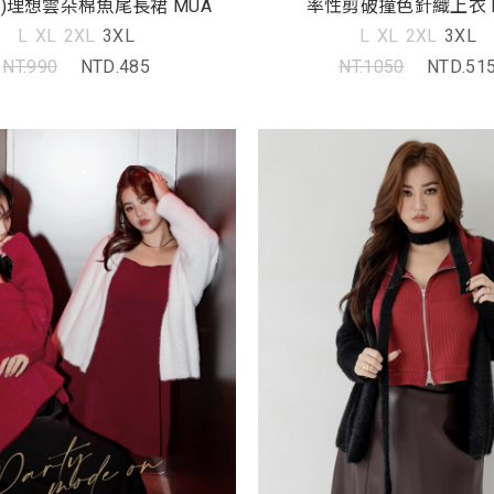
型)理想雲朵棉魚尾長裙 MUA
率性剪破撞色針織上衣 
L
XL
2XL
3XL
L
XL
2XL
3XL
NT.990
NTD.485
NT.1050
NTD.51