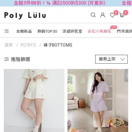
件88折！🦄 滿$2500折$300 (可累折）
全館3件88折！🦄
0
0
NEW
本周新品
熱銷TOP30
涼感研究室
彩虹小馬聯名
門市資
首頁
PO’NYO
褲子BOTTOMS
進階篩選