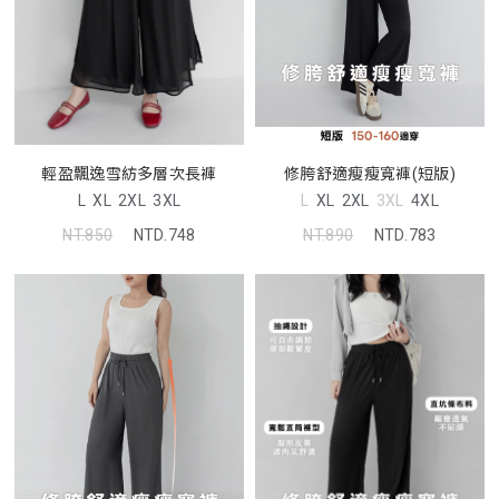
修胯舒適瘦瘦寬褲(短版)
輕盈飄逸雪紡多層次長褲
L
XL
2XL
3XL
4XL
L
XL
2XL
3XL
NT.890
NTD.783
NT.850
NTD.748