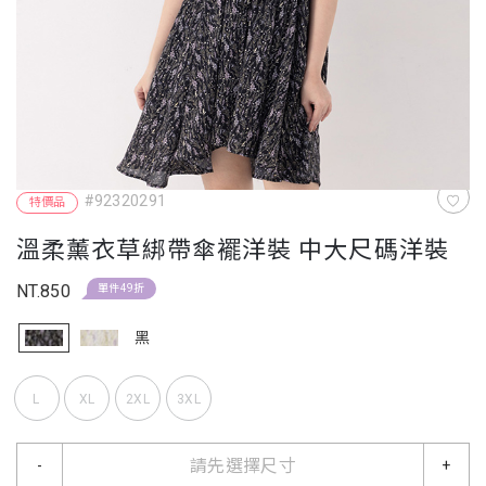
#92320291
特價品
溫柔薰衣草綁帶傘襬洋裝 中大尺碼洋裝
NT.850
單件49折
黑
L
XL
2XL
3XL
請先選擇尺寸
-
+