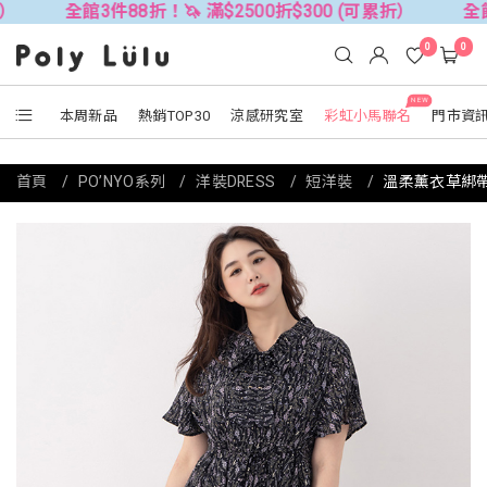
全館3件88折！🦄 滿$2500折$300 (可累折）
全館3件88
0
0
NEW
本周新品
熱銷TOP30
涼感研究室
彩虹小馬聯名
門市資
首頁
PO’NYO系列
洋裝DRESS
短洋裝
溫柔薰衣草綁