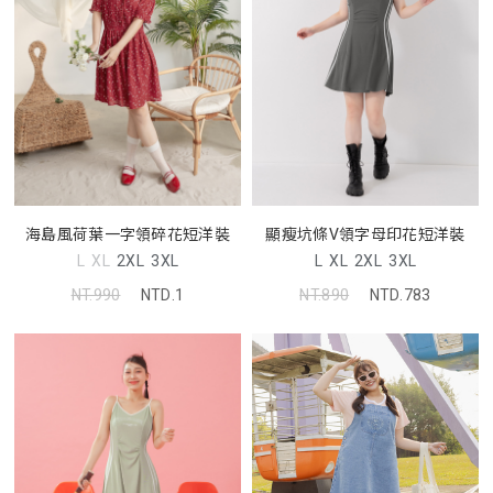
海島風荷葉一字領碎花短洋裝
顯瘦坑條V領字母印花短洋裝
L
XL
2XL
3XL
L
XL
2XL
3XL
NT.990
NTD.1
NT.890
NTD.783