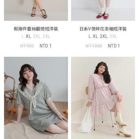
假兩件蕾絲翻領短洋裝
日系V領碎花澎袖短洋裝
L
XL
2XL
3XL
L
XL
2XL
3XL
NT.950
NTD.1
NT.1050
NTD.1