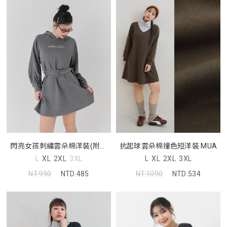
閃亮女孩刺繡雲朵棉洋裝(附腰
抗起球雲朵棉撞色短洋裝 MUA
帶)
L
XL
2XL
3XL
L
XL
2XL
3XL
NT.990
NTD.485
NT.1090
NTD.534