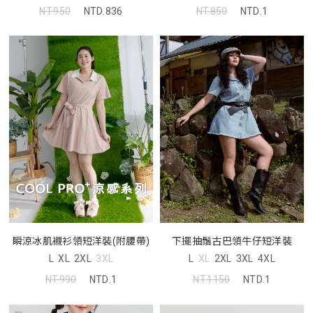
NT.850
NTD.1
NT.950
NTD.836
瞬涼冰肌襯衫領短洋裝(附腰帶)
下擺抽鬚古巴領牛仔短洋裝
L
XL
2XL
3XL
L
XL
2XL
3XL
4XL
NT.990
NTD.1
NT.1150
NTD.1