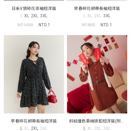
早春碎花綁帶長袖短洋裝
日系V領碎花澎袖短洋裝
L
XL
2XL
3XL
L
XL
2XL
3XL
NT.850
NTD.1
NT.1050
NTD.1
早春碎花綁帶長袖短洋裝
斜紋撞色車線排釦短洋裝(附皮
帶)
L
XL
2XL
3XL
L
XL
2XL
3XL