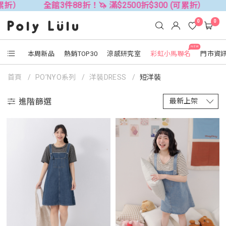
全館3件88折！🦄 滿$2500折$300 (可累折）
全館3件88折
0
0
NEW
本周新品
熱銷TOP30
涼感研究室
彩虹小馬聯名
門市資
首頁
PO’NYO系列
洋裝DRESS
短洋裝
進階篩選