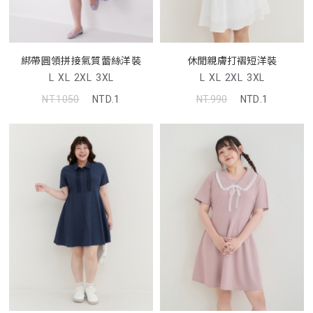
綁帶圓領拼接氣質蕾絲洋裝
休閒親膚打褶短洋裝
L
XL
2XL
3XL
L
XL
2XL
3XL
NT.1050
NTD.1
NT.990
NTD.1