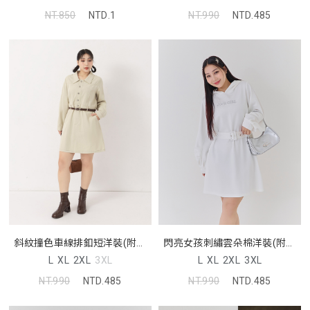
NT.850
NTD.1
NT.990
NTD.485
斜紋撞色車線排釦短洋裝(附皮
閃亮女孩刺繡雲朵棉洋裝(附腰
帶)
帶)
L
XL
2XL
3XL
L
XL
2XL
3XL
NT.990
NTD.485
NT.990
NTD.485