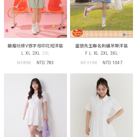
蛋頭先生聯名刺繡吊帶洋裝
顯瘦坑條V領字母印花短洋裝
F
L
XL
2XL
3XL
L
XL
2XL
3XL
NT.1190
NTD.1047
NT.890
NTD.783