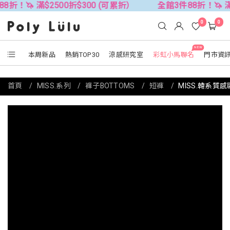
 滿$2500折$300 (可累折）
全館3件88折！🦄 滿$2500
0
0
NEW
本周新品
熱銷TOP30
涼感研究室
彩虹小馬聯名
門市資
首頁
MISS.系列
褲子BOTTOMS
短褲
MISS.韓系