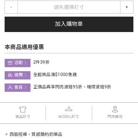
請先選擇尺寸
-
+
加入購物車
本商品適用優惠
2件39折
活動
全館商品滿$1000免運
運費
正價品再享閃亮波妞95折、璀璨波妞9折
會員
商品尺寸
MODEL尺寸
門市庫存
✧ 西裝短褲，質感簡約的單品