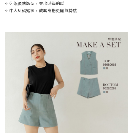
✧ 俐落顯瘦版型，穿出時尚的感
✧ 中大尺碼短褲，成套穿搭更顯氣勢感