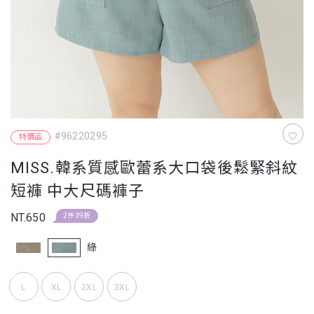
#96220295
特價品
MISS.韓系質感歐蕾系大口袋後鬆緊斜紋
短褲 中大尺碼褲子
NT.650
2件39折
綠
L
XL
2XL
3XL