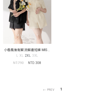
小香風後鬆緊流蘇邊短褲 MISS.
中大尺碼褲子
L
XL
2XL
3XL
NT.790
NTD.308
1
PREV