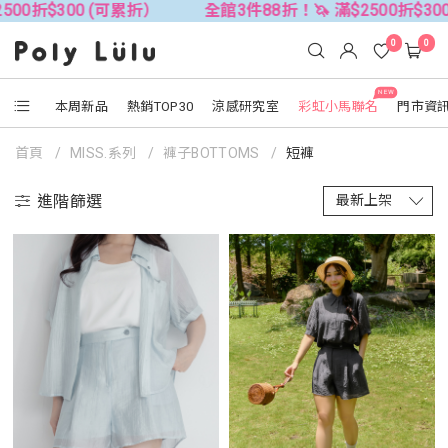
0折$300 (可累折）
全館3件88折！🦄 滿$2500折$300 
0
0
NEW
本周新品
熱銷TOP30
涼感研究室
彩虹小馬聯名
門市資
首頁
MISS.系列
褲子BOTTOMS
短褲
進階篩選