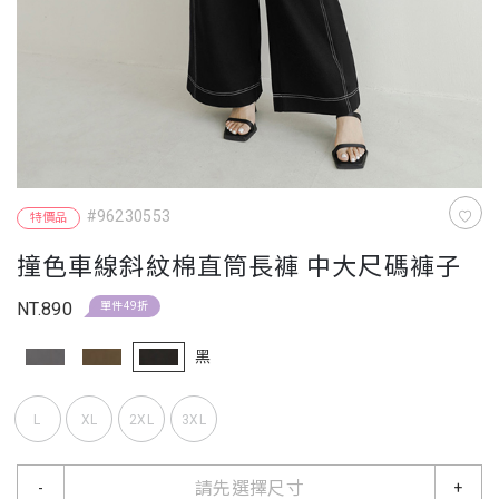
#96230553
特價品
撞色車線斜紋棉直筒長褲 中大尺碼褲子
NT.890
單件49折
黑
L
XL
2XL
3XL
請先選擇尺寸
-
+