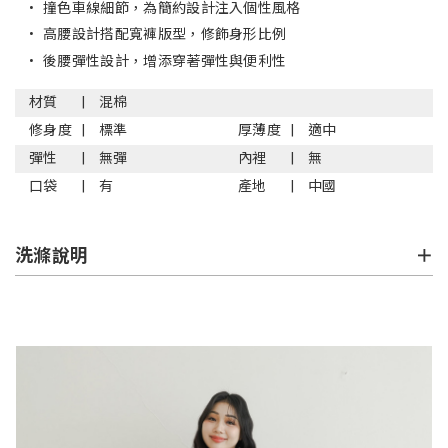
•
撞色車線細節，為簡約設計注入個性風格
•
高腰設計搭配寬褲版型，修飾身形比例
•
後腰彈性設計，增添穿著彈性與便利性
材質
混棉
修身度
標準
厚薄度
適中
彈性
無彈
內裡
無
口袋
有
產地
中國
洗滌說明