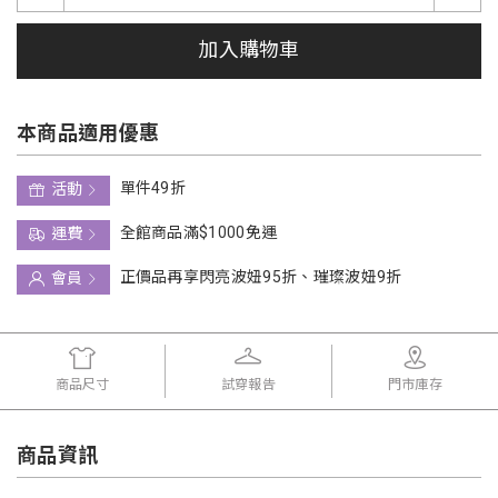
加入購物車
本商品適用優惠
單件49折
活動
全館商品滿$1000免運
運費
正價品再享閃亮波妞95折、璀璨波妞9折
會員
商品尺寸
試穿報告
門市庫存
商品資訊